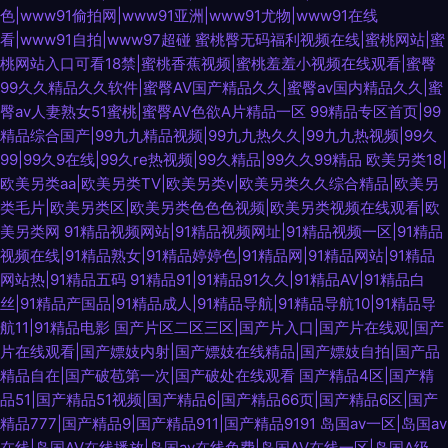
色|www91偷拍网|www91亚洲|www91尤物|www91在线
看|www91自拍|www97超碰
蜜桃臀无码福利视频在线|蜜桃网站|蜜
桃网站入口可看18禁|蜜桃香蕉视频|蜜桃羞羞小视频在线观看|蜜臀
99久久精品久久软件|蜜臀AV国产精品久久|蜜臀av国内精品久久|蜜
臀av人妻熟女51蜜桃|蜜臀AV色欲A片精品一区
99精品专区首页|99
精品综合国产|99九九精品视频|99九九热久久|99九九热视频|99久
99|99久9在线|99久re热视频|99久精品|99久久99精品
欧美另类18|
欧美另类aa|欧美另类TV|欧美另类v|欧美另类久久综合精品|欧美另
类毛片|欧美另类区|欧美另类色色色视频|欧美另类视频在线观看|欧
美另类网
91精品视频网站|91精品视频网址|91精品视频一区|91精品
视频在线|91精品熟女|91精品婷婷色|91精品网|91精品网站|91精品
网站热|91精品五码
91精品91|91精品91久久|91精品AV|91精品白
丝|91精品产国品|91精品成人|91精品导航|91精品导航10|91精品导
航11|91精品电影
国产片区二区三区|国产片入口|国产片在线观|国产
片在线观看|国产嫖妓内射|国产嫖妓在线精品|国产嫖妓自拍|国产品
精品自在|国产破苞第一次|国产破处在线观看
国产精品4区|国产精
品51|国产精品51视频|国产精品6|国产精品66页|国产精品6区|国产
精品777|国产精品9|国产精品911|国产精品9191
岛国av一区|岛国av
在线|岛国AV在线播放|岛国av在线免费|岛国AV在线一区|岛国A级