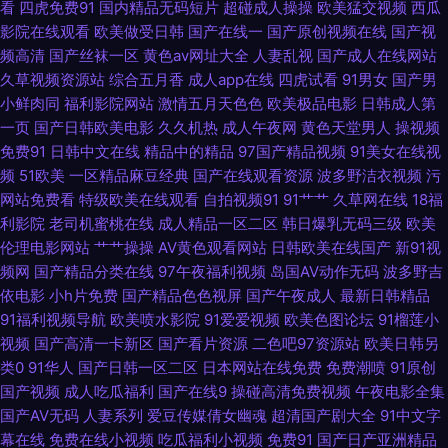
看
四虎免费91
国内精品无码短片
超碰成人操操
欧美猛交视频
西瓜
成人免费在线 色婷婷五月影音先锋 欧美性极品伪娘 91支持视频免费观看 日
影院在线观看
欧美做受日韩
国产在线一
国产原创视频在线
国产视
频高清
国产丝袜一区
黄色av网址大全
人妻乱视
国产成人在线网站
韩成人黄色网址 婷婷超碰 久久97 91九色性爱 日韩色情 av怡红院 影音先锋
久草视频资源站
综合五月香
成人app在线
四虎试看
91男女
国产男
小鲜肉同
福利影院网站
激情五月天色色
欧美极品电影
日韩成人第
日韩资源网 欧美日韩黄色一区二 海角在线成人 91美女内射网站 欧美精品7
一页
国产日韩欧美电影
久久机热
成人午夜网
黄色天堂男人
操视频
免费91
日韩中文在线
精品中的精品
97国产精品视频
91美女在线视
页 91人妻人精人人操 日韩啪啪啪在线 岛国成人在线不卡 91福利射视频 婷婷
频
51欧美
一区精品麻豆经典
国产在线观看资源
波多野洁衣视频
污
网站免费看
特级欧美在线观看
自拍视频91
91艹艹
久草网在线
18福
丁香先锋 国产精品久久情 91jk红杏 久久青青草操比较换 国产精品久久超碰
利影院
老司机蜜桃在线
成人精品一区二区
韩日爆乳无码三级
欧美
伦理电影网站
艹艹操操
AV黄色观看网站
日韩欧美在线国产
新91视
91色超碰香蕉 日韩中文字幕 福利精品国产精品 AV倫理巨乳性爱 91xxcc免费
频网
国产精品分类在线
97午夜福利视频
岛国AV动作无码
波多野吉
依电影
小h片免费
国产精品色色视屏
国产午夜成人
最新日韩精品
网站入口 日韩色情妈妈 九草免费在线 91秒拍视频福利 先锋影音AV资源网站
91福利视频导航
欧美喷水影院
91爱爱视频
欧美色图论坛
91榴莲小
视频
国产高清一卡新区
国产看片资源
二色吧97资源站
欧美日韩另
欧美日色网 成人ss网站 在线播放的AV网站 国产ts人妖在线播放 五月丁香插
类0
91华人
国产日韩一区二区
日本网站在线免费
免费潮喷
91原创
国产视频
成人吃瓜福利
国产在线9
操碰高清免费视频
午夜电影全集
b 在线视频传媒 91熊猫传媒 丁香亚洲色五月 久久国产精选久久 91国产视频
国产AV无码
人妻系列
爱豆传媒倩女幽魂
超清国产剧大全
91中文字
幕在线
免费在线小视频
吃瓜福利小视频
免费91
国产日产亚洲精品