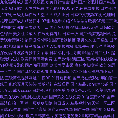
九色福利
成人国产无线视
欧美日韩性生活片
国产伦理剧
国产精品
无套无码
成年人网站免费
国产精品1000
91九色在线视频
日本伦理
片在线
三级无码在线天堂
久久成人亚洲
日本中文视频在线
伦理剧
推荐
国产成人精品日本
97甜桃品种介绍
91插插插
欧美SE第二页
毛
片内射女
激情另类欧美一二
国产色视频
孕妇三级av无码
日韩欧美
色综合
美女社区成人
在线免费看片
日本一级
国产传媒视频网站
免
费观看污网站
最新激情h网站
国产喷浆抽搐
宅男久久国产精品
国产
乱肥老妇
最新福利影院
欧美人妖视频网站
窝窝午夜理论
久草视频
深夜福利
波多野步中文字幕
日韩福利网址导航
91精品国产社区
超
碰无码在线
欧美日韩高清免费
国产激情视频三区
宅男福利在线播放
91视频污导航
国产啪亚洲国
欧美性爱密臀
疯狂少妇喷潮
欧美肏屄
一区二区
国产乱伦免费观看
偷拍草草草
97狠狠插
香蕉视频下载污
版
三级黄色视频网址
午夜99
91日逼视频
国产成在线观看
萌白酱一
线天
乱伦五月天婷婷
美腿丝袜在线观看
国产精品3p
91综合碰
国产
乱女乱
成人xxxxx
日韩伦理片
91色爱
免费黄色av网址
欧美肥老妇
欧美在线tv
加勒比在线视屏
国产美女在线免费
91香蕉污APP
国产
高清自拍一区
第一页草草影院
韩日成人
精品福利
91天堂一区二区
日韩a级电影
国产二区高清
国产www视频
国产粉嫩
国产男女猛视
频
91社在线看
欧美日韩黄色片
变态另态另类2
91李宗精品
黑丝袜