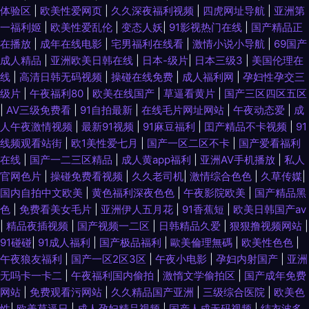
体验区
|
欧美性爱网页
|
久久深夜福利视频
|
四虎网址导航
|
亚洲第
一福利姬
|
欧美性爱乱伦
|
变态人妖
|
91影视热门在线
|
国产精品正
在播放
|
成年在线电影
|
宅男福利在线看
|
激情小说小导航
|
69国产
成人精品
|
亚洲欧美日韩在线
|
日本-级片
|
日本三级3
|
美国伦理在
线
|
高清日韩无码视频
|
操碰在线免费
|
成人福利网
|
孕妇性孕交三
级片
|
午夜福利80
|
欧美在线国产
|
草逼看黄片
|
国产三区四区五区
|
AV三级免费看
|
91自拍最新
|
在线毛片网址网站
|
午夜动态爱
|
成
人午夜激情视频
|
最新91视频
|
91麻豆福利
|
囯产精品不卡视频
|
91
线频观看站街
|
欧1美性爱七月
|
国产一区二区不卡
|
国产爱看福利
在线
|
国产一二三区精品
|
成人黄app福利
|
亚洲AV手机播放
|
私人
官网色片
|
操碰免费看视频
|
久久老司机
|
激情综合色色
|
久草传媒
|
国内自拍中文欧美
|
黄色福利深夜色色
|
午夜影院欧美
|
国产精品黑
色
|
免费看美女毛片
|
亚洲伊人五月花
|
91香蕉短
|
欧美日韩国产aⅴ
|
精品夜插视频
|
国产视频一二区
|
日韩精品久爱
|
狠狠撸视频网站
|
91碰碰
|
91成人福利
|
国产极品福利
|
歐美倫理無碼
|
欧美性色色
|
午夜狼友福利
|
国产一区2区3区
|
午夜小电影
|
孕妇内射国产
|
亚洲
无吗卡一卡二
|
午夜福利国内偷拍
|
激惰文学偷拍区
|
国产成年免费
网站
|
免费观看污网站
|
久久精品国产亚洲
|
三级综合医院
|
欧美色
性
|
欧美草逼日
|
成人孕妇精品视频
|
国产人成无码视频
|
结衣波多