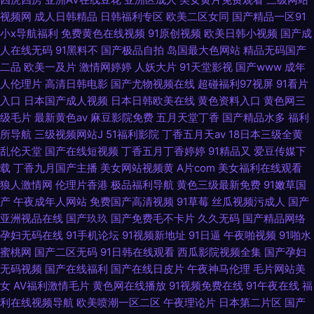
视频网
成人日韩精品
日韩福利专区
欧美二区女同
国产精品一区91
小x导航福利
免费黄色在线视频
91原创视频
欧美日韩小视频
国产成
人在线无码
91黑料不
国产极品自拍
岛国最大色网站
精品无码国产
二品
欧美一及片
激情网婷婷
人妖大片
91天堂影视
国产www
成年
人伦理片
高清日韩电影
国产尤物视频在线
超碰福利97视屏
91看片
入口
日本国产成人视频
日本日韩欧美在线
黄色资料入口
黄色网三
级毛片
最新黄色av
麻豆影院免费
五月天堂丁香
国产精品水多
福利
所导航
三级视频网站J
51福利影院
丁香五月天av
18日本三级全黄
乱伦天堂
国产在线短视频
丁香五月丁香婷婷
91精品又
爱豆传媒下
载
丁香九月国产主播
美女网站视频黄
A片com
美女福利在线观看
狼人激情网
伦理片香港
极品福利导航
黄色三级最新免费
91嫩草国
产
午夜成年人网站
免费国产高清视频
91草莓
丝瓜视频污成人
国产
亚洲视品在线
国产玖玖
国产免费毛不卡片
久久无码
国产精品网络
孕妇无码在线
91手机论坛
91视频新地址
91日逼
午夜啪视频
91啪水
蜜桃网
国产二区无码
91日韩在线观看
西瓜影院视频全集
国产孕妇
无码视频
国产在线福利
国产在线日皮片
午夜神马伦理
毛片网站美
女
AV福利激情毛片
黄色网在线播放
91视频免费在线
91午夜在线
福
利在线视频导航
欧美喷潮一区二区
午夜理论片
日本第二片区
国产