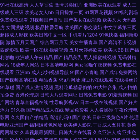
91狠狠综合链 五月婷婷蜜桃在线 51视频在线观看国产 91人草 91制片aⅴ 九
91社在线高清
人人草香蕉
激情另类图片
亚洲欧美在线观看
成人三
级成人三级
欧美老女人bb
日日操第一页
91网豆花视频
91福利剧场
色国产夫妻九色 青青草一起艹 五月丁香影视 一本色道婷婷久久 91国产福利
免费影视观看
91视频国产自拍
国产美女在线视频
欧美又大
无码四
虎
女同激吻视频
极品性爱导航
欧美国产拳交喷奶
中文字幕第三页
超碰成人影视
欧美日韩中文一区
手机看片1204
91色快播
福利撸影
91亚洲国产 www五月婷婷 福利国产三级av 激情婷婷激情 日韩欧美v 影视先
院
激情五月天国产
综合网五月天
美女主播青草
国产高清不卡视频
四虎影视
欧美一区在线
操碰视频
五月天婷婷欧美
欧美大BB
国产福
锋人妻 91视频久久 超碰内射网站 国产91系列在线播放 精品国精品国产自 男
利啪啪
欧洲成人午夜精品
国产精品美乳
男人操蜜桃视频
无码射精
网站
18成年人网站
日本高清电影网
男女啪啪午夜视频
免费电影在
人天堂色色网 日韩超碰手机福利 五月天婷婷欧美九区 91免费视频版 成人91
线观看
亚洲ab
成人少妇视频导航
91国产小青蛙
国产成年免费网站
国产视频高清在线
精品香蕉
求a片网址
麻豆tv在线观看
在线撸丝片
蜜臀 久久精品91 91永久免费看视频 人妻午夜天堂 亚洲人在线 91成人18禁
91草碰
国产成人激情视频
黑料吃瓜精品偷拍
91大神合集
成人拍拍
拍免费
香港伦理剧
日韩大片观看网址
日韩免费电影
91羞羞视频
国
91麻豆视频秘密入口 豆花黑料成人 老司机在线青青草 深爱激情婷婷五月天
产网站
青草全福视在线
性导航影视AV
日本一级在线视频
国产好片
浮力
91久操
国产精品成人在线
精品免费看
人人看操碰
午夜伦理电
国产美女精品久久中文 四虎成人影视大全 伊人东京热男人 久草免费欧美 欧
影网
久久国自产拍精品
高清乱码0
国产欧美
日韩三级黄色A片
伦理
电影亚洲国产
福利姬黄色网址
欧美伊人影院
丁香成人五月花
黄色
美精品18 五月婷婷激情网 91鲁视频 91资源超碰总站 成人看片339CC 九色
网网址女
久草视频最新网址
日韩大片在线看
久久亚洲人成
亚州色
图乱伦小说
国产va免费观看
国产人妖第二
成人影片h
91色婷婷瑟色