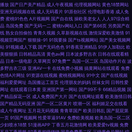
播放
国产日产美产精品
成人午夜视频
伦理视频网站
黄色18禁网站
精产国品 福利姬在线喷水 老熟妇黑丝骚货18p 91青青视频 影音先锋在线视
亚洲无码视频在线
成人无码看片
91原创社区
伦理电影香港
成人免
费
蜜桃91色色
A片视频网
国产自在线
操欧美老女人
人人97综合精
频婷婷 AV激情综合网 九九精品免费视频 手机一级h迷奸系列 91黑丝在线观
品
岛国免费
国产无码一二
蜜桃tv网站入口
国产第66页
另类国产在
线
熟女自拍偷拍
青青久视频
久草新视频在线
激情深爱欧美激情
91
看 av成人导航影院 韩国伦理天堂电影院 日本阿v中文字幕 影视先锋高加勒
视频官网国产
狠狠操-91
91我要操
国产ts视频网站
国产美女视频网
站
91视频成人下载
国产无码色色
91香蕉亚洲精品
91伊人加勒比
欧
比av 91视频家庭 大香蕉肏你 久久国产秒 日黄页网韩 91传媒新数字化 91自
美狠狠插
日韩精品高清
黄色av网
日本波多野吉衣
日韩在线观看精
品
日本一级电影
久草网页
97免费艹
岛国一区二区
岛国动作片在
波
摸 欧美性爱1区2区 51社区免费国产 97午夜精品福利影院 久操久热 色噜噜狠
多野吉衣三级
亚洲AV一卡
在线免费小视频
搞黄网站在线观看
免费
色情A片网扯
91资源在线视频
蜜桃视频网站
91中文
国产在线视频
狠一二区三区 91V在线 ts赵恩静在线 丝袜人妻中出 欧美十二区 老湿机欧美
福利爱爱网址
岛国搬运工首页
伦理朋友的妈妈
丝袜女同
日韩性爱
网址
在线观看日本黄
亚洲国产第一网站
国产99不卡
66精品视频
国
视频 东方AV东方在线 日韩另类九区 91n在线网页免费 五月天激情深爱网 AV
产精品探花一区
成人免费国产大片
国产在线网址观看
欧美激情日韩
国产精品无码亚洲
国产一区二区黄片
喷潮一区
福利姬足交在线看
片区
成人午夜网址
五月花无码视频
青青草国产
欧美日韩乱
国产屁屁第
一页
91国产视频网
性爱草逼91AV
免费欧美视频
欧美岛国一区二区
少妇喷水18禁
51漫画APP
丁香五月花激情网
欧美爱爱tv视频
免费
五月丁香视频
97香蕉超级碰碰
国产免费看二区
三级黄色片网站
综