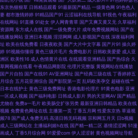
骚屄91 欧美日韩热久久 色综合国产成人 国内经典av 超碰东京人人 www91
东京热狠狠草
日韩精品观看
91最新国产精品
一级黄色网
91色色人
妻
都市激情婷婷
91精品国产91
云涩福利在线导航
91视色
午夜福利
牛cw 日韩免看一级a 91超碰在线大神 91人妻性爱超碰 www日本永久 黑马
在线网站
91直播
91处女
伊人网青青草
国产又爽又黄又无
久草福利
资源网
东方成人在线
国产一级免费大片
成年免费视频网站
国产在
性交影院 免费一级a黄 日韩免看一级a 先锋影视资源Va 男人的天堂黄色A片
线播放网站
亚洲日本视频
淫淫网网
成人影视国产在线
深夜福利网
址
欧美在线免费看
日夜夜欧美
国产大片中文字幕
国产片91
操久婷
亚洲BBw内射 91蜜臀人妻 92伪娘黑料网 大香蕉精品伊人 黄色看片 欧美a在
婷
91视频你懂得
黄色三级片毛片
免费电影片
日韩欧美爱爱
成人亚
洲区
欧美性16
成人色情黄片在线
在线观看亚洲精品
国产热综合
久
色欧美影网站 免费性爱 香蕉AV国产 91九色蝌蚪中文 草莓视频导航 密臀tv91
草网视频在线看
午夜精品网影院
伦理片完整版
黄视网站在线播放
国产片自拍
国产在线91
AV亚洲网址
国产经典三级在线
丁香婷婷五
月综合
五月花亚洲综合
国产影院第一页
乱码欧美孕交
超碰在线艹
涩婷婷在线 影音先锋av资源色图 91啦中文字幕 91足交在线 豆花在线入口永
日本在线护士
黄色三级免费网址
香港电影伦理片
91黄色电影
亚洲
一区成人视频
国产福利电影
日韩成人影片
男的天堂网AV
国产精品
久 青青草av 亚洲日韩肏屄视频 91高清免费视频 97人妻观看 豆花成人网站
尤物在
免费a一毛片
欧美肠交扩张另类
最新亚洲日韩精品
欧美在线
视频
免费黄色网址在线
主播第一页
丁香五月网
性爱东京热
草逼视
在线观看 免费的在线电影午夜 婷婷色社区 中文欧美日韩在线 成人小视频资
频78
国产成人免费无码
高清日韩无码视频
宗和网五月天
日b视频
成人三级网站在
主播福利姬h在线
国产精一精二区
基情涩涩网
51漫
源库 男人的资源站 午夜成人区在线 久艹网伊人 www蜜桃tv 91va人妻 91视
画成人
丁香5月综合网
91爱爱com
伊人涩涩射
黄色视频网址导航