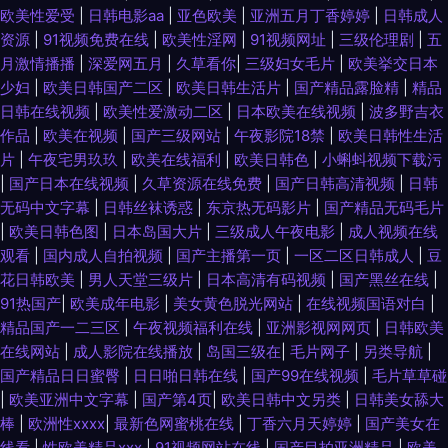
欧美性爱受
|
日韩电影aa
|
亚色欧美
|
亚洲五月丁香婷婷
|
日韩成人
资源
|
91视频免费在线
|
欧美性淫网
|
91视频网址
|
三级伦理剧
|
五
月激情播播
|
深爱网五月
|
久草看你
|
三级妇女毛片
|
欧美挙交日本
少妇
|
欧美日韩国产二区
|
欧美日韩生活片
|
国产精品露脸精
|
精品
日韩在线视频
|
欧美性爱激动二区
|
日本欧美在线视频
|
波多野吉衣
作品
|
欧美在视频
|
国产三级网站
|
午夜影院18禁
|
欧美日韩性生活
片
|
午夜宅男玖玖
|
欧美在线福利
|
欧美日韩色
|
小蝌蚪视频下载污
|
国产日本在线视频
|
久草资源在线免费
|
国产日韩高清视频
|
日韩
无码中文字幕
|
日韩丝袜诱惑
|
东京热无码影片
|
国产精品无码毛片
|
欧美日韩色图
|
日本岛国大片
|
三级成人午夜电影
|
成人视频在线
观看
|
国内成人自拍视频
|
国产主播第一页
|
一区二区日韩成人
|
豆
花日韩欧美
|
男人天堂三级片
|
日本高清有码视频
|
国产黑丝在线
|
91热国产
|
欧美成年电影
|
美女黄色脱光网站
|
在线视频国语对白
|
精品国产一二三区
|
午夜视频福利在线
|
亚洲影视网网页
|
日韩欧美
在线网站
|
成人影院在线播放
|
岛国三级在
|
毛片网子
|
另类导航
|
国产精品日日蜜臀
|
日日啪日韩在线
|
国产99在线视频
|
毛片草草碰
|
欧美亚洲中文字幕
|
国产第4页
|
欧美日韩中文另类
|
日韩美女舔大
棒
|
欧洲性xxxx
|
最新色网蜜桃在线
|
丁香六月天婷婷
|
国产美女在
线看
|
性欧美精品xxx
|
91视频网站在线
|
国产目拍亚洲精品
|
欧美