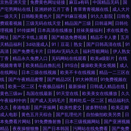
京热亚洲天堂
|
免费黄色网址链接
|
麻豆a有码
|
中国精品无码
|
国
产宅男网站在线
|
亚洲婷婷五月丁香
|
青草青青视频在线
|
成人大片
一级天天
|
日韩殴美黄色片
|
国产91麻豆视频
|
91久久影院
|
日韩免
费观看视频
|
三级无码在线天堂
|
精品国产三级
|
日韩逼网
|
日韩伦
理视频
|
91传媒网
|
日本高清在线播放
|
丝袜美腿福利
|
求在线黄色
网址
|
国产不卡线上观看
|
国产精选免费视频
|
精品不卡人妻
|
五月
天精品福利
|
3d动漫成人
|
91丨豆花丨熟女
|
国产日韩高清在线
|
91
高清
|
国产免费毛卡片
|
日韩AV无码久久
|
福利导航网站
|
伊人熟女
丁香
|
精品永久免费入口
|
无码网站在线观看
|
欧美a级影片
|
在线
视频青青草
|
欧美精品自撸乱伦
|
91综合
|
爆操欧美美女视频
|
成人
在线网站
|
日本三级在线视频
|
欧美不卡在线视频
|
精品一二三区在
线
|
国产午夜精品蜜臀
|
国产精品2区
|
91大神黑丝
|
91免费视频在
线
|
欧美一区二区
|
午夜极品福利
|
最新操碰
|
日韩成人精品在线
|
黄色三级av
|
岛国在线最新
|
91天堂在线
|
欧美美女在线播放
|
久久
午夜福利中的
|
国产成人无码毛片
|
黑料吃瓜一区二区
|
精品福利久
久久
|
香港电影
|
国产开操网
|
欧美性爱交
|
波多野结依
|
欧美足脚
成人电影
|
黄色五月天棕合
|
国产乱理伦片
|
自拍偷拍欧美另类
|
日
本免费看片网站
|
91免费撸射撸
|
日本三级视频网站
|
国产亚洲视频
精品
|
夜夜操狠狠撸
|
国产日本韩国
|
污网站在线免费看
|
国产免费