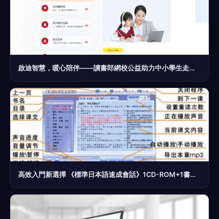
啟迪智慧，暖心陪伴——讀書郎網校公益助力中小學生走好人生第一步
高效入門新選擇 《標準日本語速成會話》1CD-ROM+1書僅售15元