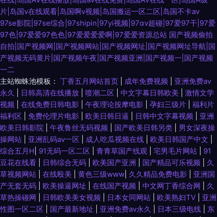
片|岛国v在线观看|岛国啊v视频|岛国搬运一区二区|岛国不卡av
97se影院|97se综合|97shipin|97yi视频|97αv超碰|97爱97干|97爱
97色|97爱爱97色色|97爱爱爱爱啊|97爱爱资源总站
国产视频偷拍
自拍|国产视频网|国产视频网站|国产视频网址|国产视频网址导航|国
产视频无码黄片|国产视频午夜|国产视频亚洲|国产视频一|国产视频
一二
主站蜘蛛池模板：
丁香五月网站首页
|
成年免费视频
|
亚洲免费av
永久
|
日韩高清在线播放
|
喷潮二区
|
中文字幕日韩欧美
|
激情文学
视频
|
在线免费日韩电影
|
午夜理论按摩电影
|
孕妇三级片
|
福利片
福利区
|
免费伦理片电影
|
欧美日韩日逼
|
日韩中文字幕视频
|
亚洲
欧美日韩影院
|
午夜鲁丝无码视频
|
国产欧美日韩另类
|
男女深夜操
操网站
|
亚洲乱码av一区
|
成人吃瓜视频在线
|
欧美日韩国产中文
|
综合五月H
|
91无码一区二区
|
青青草国产线观
|
宅男毛片网站
|
91
豆花在线看
|
日韩综合无码
|
欧美国产亚洲
|
国产精品可乐视频
|
久
草视频网站
|
在线殴美
|
黄色三级www
|
久久精品免费电影
|
亚洲国
产无套无码
|
欧美操逼网址
|
在线国产视频
|
中文网丁香综合网
|
久
草热操碰网
|
日韩欧美美女视频
|
日本女同网站
|
欧美熟妇TV
|
亚洲
性图一区二区
|
国产最新地址
|
亚洲免费av永久
|
日本三级电线
|
东