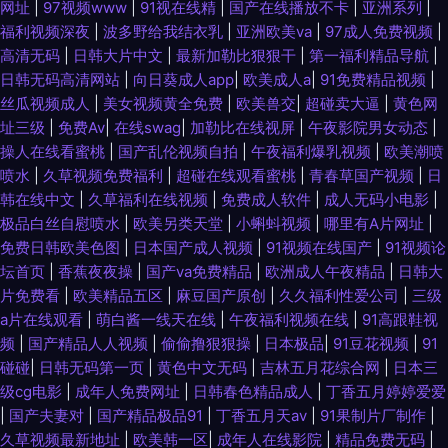
网址
|
97视频www
|
91视在线精
|
国产在线播放不卡
|
亚洲系列
|
福利视频深夜
|
波多野给我结衣乳
|
亚洲欧美va
|
97成人免费视频
|
高清无码
|
日韩大片中文
|
最新加勒比狠狠干
|
第一福利精品导航
|
日韩无码高清网站
|
向日葵成人app
|
欧美成人a
|
91免费精品视频
|
丝瓜视频成人
|
美女视频黄全免费
|
欧美兽交
|
超碰卖大逼
|
黄色网
址三级
|
免费Av
|
在线swag
|
加勒比在线视屏
|
午夜影院男女动态
|
操人在线看蜜桃
|
国产乱伦视频自拍
|
午夜福利爆乳视频
|
欧美潮喷
喷水
|
久草视频免费福利
|
超碰在线观看蜜桃
|
青春草国产视频
|
日
韩在线中文
|
久草福利在线视频
|
免费成人软件
|
成人无码小电影
|
极品白丝自慰喷水
|
欧美另类天堂
|
小蝌蚪视频
|
哪里有A片网址
|
免费日韩欧美色图
|
日本国产成人视频
|
91视频在线国产
|
91视频论
坛首页
|
香蕉夜夜操
|
国产va免费精品
|
欧洲成人午夜精品
|
日韩大
片免费看
|
欧美精品五区
|
麻豆国产原创
|
久久福利性爱公司
|
三级
a片在线观看
|
萌白酱一线天在线
|
午夜福利视频在线
|
91高跟鞋视
频
|
国产精品人人视频
|
偷偷撸狠狠操
|
日本极品
|
91豆花视频
|
91
碰碰
|
日韩无码第一页
|
黄色中文无码
|
吉林五月花综合网
|
日本三
级cg电影
|
成年人免费网址
|
日韩春色精品成人
|
丁香五月婷婷爱爱
|
国产夫妻对
|
国产精品极品91
|
丁香五月天av
|
91果制片厂制作
|
久草视频最新地址
|
欧美韩一区
|
成年人在线影院
|
精品免费无码
|