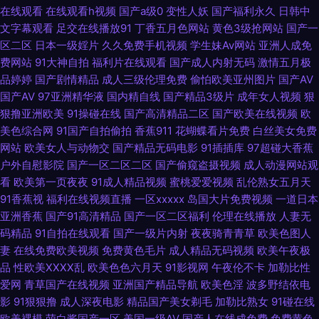
久久国产精品系列 东京热九九精品 九色91熟女 欧美成久久 色呦呦网站入口
在线观看
在线观看h视频
国产a级0
变性人妖
国产福利永久
日韩中
文字幕观看
足交在线播放91
丁香五月色网站
黄色3级抢网站
国产一
国 一区二卡三卡中日 91扦妹妹电影导航 91性色 91永久在线免费 97韩影视
区二区
日本一级婬片
久久免费手机视频
学生妹Av网站
亚洲人成免
费网站
91大神自拍
福利片在线观看
国产成人内射无码
激情五月极
伦理 东京热色婷婷接吻 久草五月份 美女网站免费观看全裸 日韩高清无码社
品婷婷
国产剧情精品
成人三级伦理免费
偷怕欧美亚州图片
国产AV
国产AV
97亚洲精华液
国内精自线
国产精品3级片
成年女人视频
狠
区 性爱福利视频 最全AV总站在线播放 91人妻人人操人人爱 91在線吧 蜜桃
狠撸亚洲欧美
91操碰在线
国产高清精品二区
国产欧美在线视频
欧
美色综合网
91国产自拍偷拍
香蕉911
花蝴蝶看片免费
白丝美女免费
视频首页在线观看 亚洲精品一区二区无码 91she人妻 香蕉九久 91网网址在
网站
欧美女人与动物交
国产精品无码电影
91插插库
97超碰大香蕉
户外自慰影院
国产一区二区二区
国产偷窥盗摄视频
成人动漫网站观
看
欧美第一页夜夜
91成人精品视频
蜜桃爱爱视频
乱伦熟女五月天
线观看 超碰蜜芽91国产 成人福利视频网站导航 九一福利社 久久国产精品久
91香蕉视
福利在线视频直播
一区xxxxx
岛国大片免费视频
一道日本
亚洲香蕉
国产91高清精品
国产一区二区福利
伦理在线播放
人妻无
久 青青草社区 日韩高级经典AV 熟女共享97 午夜成人手机在线 在线黑料
码精品
91自拍在线观看
国产一级片内射
夜夜骑青青草
欧美色图人
妻
在线免费欧美视频
免费黄色毛片
成人精品无码视频
欧美午夜极
avav导航 91色网 91桃色黑丝 玖玖热资源 久久国产精品嫩草 欧美亚洲国产
品
性欧美ⅩⅩⅩⅩ乱
欧美色色六月天
91影视网
午夜伦不卡
加勒比性
爱网
青草国产在线视频
亚洲国产精品导航
欧美色淫
波多野结依电
成人综合 www黑丝av 欧美极品另类 人人操综合 日本色图一本道 91www在
影
91狠狠撸
成人深夜电影
精品国产美女剃毛
加勒比熟女
91碰在线
欧美裸模
萌白酱国产一区
美国一级AV
国产人在线成免费
免费黄色