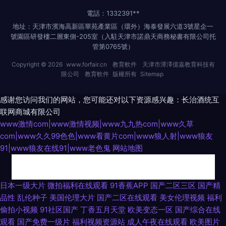
電話：1332391**
地址：天津市濱海高新區華苑產業區（環外）海泰發展六道3號星企一
號園區研發樓二層東側-205室（入駐天津市諾鼎天商務秘書有限公司托
管第0765號）
Copyright © 2026
www.forfair.cn
教育軟件
天津市潭澤億嘉教育科技有
限公司
教育軟件
版權所有
Sitemap
感谢您访问我们的网站，您可能还对以下资源感兴趣：长治酒统互
联网商城有限公司
www激情com|www激情视频|www九九热com|www久草
com|www久久99色色|www看黄片com|www狼人射|www狼友
91|www狼友在线91|www老色鬼
网站地图
91热自拍视频网站 首页大香蕉 91青椒草莓 91色人妻 欧美色图色导航 日韩风
日本一级大片
微拍福利在线观看
91香蕉APP
国产二区三区
国产精
品性
乱伦种子
美国伦理大片
国产二区在线观看
美女伦理视频
福利
狂性爱 色婷婷日韩av电影 亚洲日韩国产精品无 91肏逼 91精品福利入口 99
偷拍小视频
91社区国产
丁香五月天堂
欧美变态一区
国产综合在线
观看
国产免费一级片
福利视频资源站
成人午夜在线观看
欧美图片