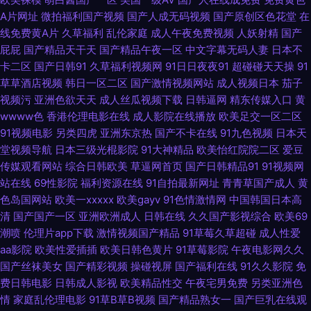
线观看 久久国产精品色婷婷 福利影院导航 萌白酱肏屄视频 深夜福利试看AV
A片网址
微拍福利国产视频
国产人成无码视频
国产原创区色花堂
在
线免费黄A片
久草福利
乱伦家庭
成人午夜免费视频
人妖射精
国产
午夜诱惑av 91大神视频在线播放 91青娱乐在线国产 东京热家庭伦理片 欧美
屁屁
国产精品天干天
国产精品午夜一区
中文字幕无码人妻
日本不
卡二区
国产日韩91
久草福利视频网
91日日夜夜91
超碰碰天天操
91
国产成人 青青草福利视频 色老大网站在线观看 五月天婷婷全黄网站 91肥BB
草草酒店视频
韩日一区二区
国产激情视频网站
成人视频日本
茄子
视频污
亚洲色欲天天
成人丝瓜视频下载
日韩逼网
精东传媒入口
黄
导航在线 91视频第二页 豆花精品视频 国产精品内射 五月情婷婷最新地址 东
wwww色
香港伦理电影在线
成人影院在线播放
欧美足交一区二区
91视频电影
另类四虎
亚洲东京热
国产不卡在线
91九色视频
日本天
京热福利电影在线 91精品手机 天天综合射天天 超碰97人人超 亚洲淫爱网 欧
堂视频导航
日本三级光棍影院
91大神精品
欧美怡红院院二区
爱豆
传媒观看网站
综合日韩欧美
草逼网首页
国产日韩精品91
91视频网
美高清专区 91香蕉二区 日韩激情网页 91资源公开在线 少妇一线天 国产香蕉
站在线
69性影院
福利资源在线
91自拍最新网址
青青草国产成人
黄
色岛国网站
欧美一xxxxx
欧美gayv
91色情激情网
中国韩国日本高
97 91一起c 婷婷色播亚洲综合色播 国产精品草草草草 91猫先生在线观看 无
清
国产国产一区
亚洲欧洲成人
日韩在线
久久国产影视综合
欧美69
潮喷
伦理片app下载
激情视频国产精品
91草莓久草超碰
成人性爱
码人妻2p 精品人妻乱码一区二区 91在线大香脚 亚洲日韩国产精 黄色苍库 91
aa影院
欧美性爱插插
欧美日韩色黄片
91草莓影院
午夜电影网久久
国产丝袜美女
国产精彩视频
操碰视屏
国产福利在线
91久久影院
免
费日韩电影
日韩成人影视
欧美精品性交
午夜宅男免费
另类亚洲色
五月天激情性爱 亚洲成人黄色在线网站 色情仓库 国产影院在线观看 91看片
情
家庭乱伦理电影
91草B草B视频
国产精品熟女一
国产巨乳在线观