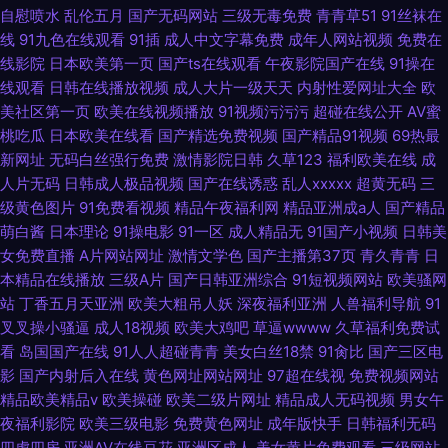
自慰喷水
乱伦五月
国产无码网站
三级无毒免费
青青草51
91丝袜在
线
91九色在线观看
91插
成人中文字幕免费
成年人网站视频
免费在
线影院
日本欧美第一页
国产ts在线观看
午夜影院国产在线
91操在
线观看
日韩在线播放视频
成人大片一级天天
内射性爱网址大全
欧
美社区第一页
欧美在线视频播放
91视频污污污
超碰在线公开
AV蜜
桃吃瓜
日本欧美在线看
国产精选免费视频
国产精品91视频
69热最
新网址
无码白丝强行免费
激情影院日韩
久草123
福利欧美在线
成
人片无码
日韩成人极品视频
国产在线诱惑
乱人xxxxx
超黄无码
三
级黄色图片
91免费看视频
精品午夜福利网
精品亚洲成a人
国产精品
萌白酱
日本理论
91操电影
91一区
成人精品无
91国产小视频
日韩美
女免费直播
A片网站网址
激情文学色
国产主播第37页
青久青青
日
本精品在线播放
三级A片
国产日韩亚洲综合
91短视频网站
欧美骚网
站
丁香五月天亚洲
欧美大粗吊人妖
深夜福利亚洲
人兽福利导航
91
叉叉操小骚逼
成人18视频
欧美大鸡吧
草逼wwww
久草福利免费试
看
岛国国产在线
91人人超碰青青
美女白丝18禁
91肏比
国产三区电
影
国产内射后入在线
黄色网址网站网址
97超在线视
免费视频网站
精品欧美精品v
欧美操碰
欧美二级片网址
精品成人无码视频
男女午
夜福利影院
欧美三级电影
免费黄色网址
成年版快手
日韩福利无码
四虎四房
亚洲AV在线豆花
亚洲区成人
美女黄片免费观看
三级网站