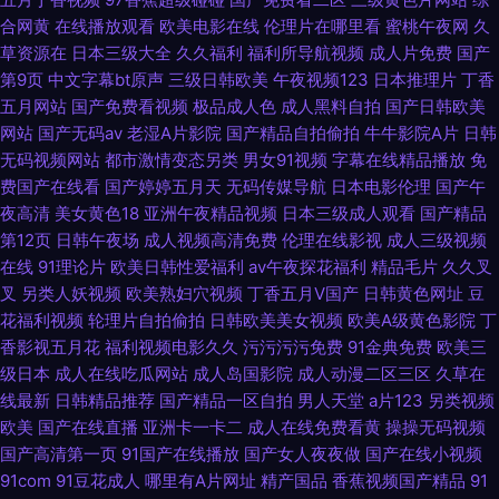
合网黄
在线播放观看
欧美电影在线
伦理片在哪里看
蜜桃午夜网
久
草资源在
日本三级大全
久久福利
福利所导航视频
成人片免费
国产
第9页
中文字幕bt原声
三级日韩欧美
午夜视频123
日本推理片
丁香
五月网站
国产免费看视频
极品成人色
成人黑料自拍
国产日韩欧美
网站
国产无码av
老湿A片影院
国产精品自拍偷拍
牛牛影院A片
日韩
无码视频网站
都市激情变态另类
男女91视频
字幕在线精品播放
免
费国产在线看
国产婷婷五月天
无码传媒导航
日本电影伦理
国产午
夜高清
美女黄色18
亚洲午夜精品视频
日本三级成人观看
国产精品
第12页
日韩午夜场
成人视频高清免费
伦理在线影视
成人三级视频
在线
91理论片
欧美日韩性爱福利
av午夜探花福利
精品毛片
久久叉
叉
另类人妖视频
欧美熟妇穴视频
丁香五月V国产
日韩黄色网址
豆
花福利视频
轮理片自拍偷拍
日韩欧美美女视频
欧美A级黄色影院
丁
香影视五月花
福利视频电影久久
污污污污免费
91金典免费
欧美三
级日本
成人在线吃瓜网站
成人岛国影院
成人动漫二区三区
久草在
线最新
日韩精品推荐
国产精品一区自拍
男人天堂
a片123
另类视频
欧美
国产在线直播
亚洲卡一卡二
成人在线免费看黄
操操无码视频
国产高清第一页
91国产在线播放
国产女人夜夜做
国产在线小视频
91com
91豆花成人
哪里有A片网址
精产国品
香蕉视频国产精品
91