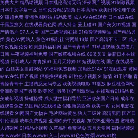
免费大片
精品呦视频
日本乱伦高清无码
深夜国产视频
91刺激视频
日本中文字幕一区
日韩免费精品视频
日本高清v
欧美日韩伦理午夜
91碰超免费
亚洲色图网站
精品欧美
成人AV在线观看
日本a级在线
干露脸熟女
在线观看黄色网
成人抖音
爰上碰91
国产美女91视频
国
产情侣片
97人人看
国产三级视频在线
91免费视频精品
国产精品另
类
黄色AV网站人
黄色91福利社
污网址18禁
国产高清不卡二区
成人
午夜视频免费
欧美激情福利网
国产青青青草
91草逼视频
免费看片
日韩
午夜视频福利免费
国产嫩草视频在线
69叉叉叉
最新日本在线
视频
日韩成人a
青青操91
五月天婷婷
91短视频在线
国产在线观看
的
白丝美女自慰网站
91福利免费视频
加勒比91AV
91在线观看
黄网
站av在线
国产视频
狠狠擼狠狠擼
91桃色小视频
91激情
91干啪啪
青
青操青青干
主播诱惑无码专区
欧美视频电影
91播放
麻豆桃色网站
亚洲欧美国产另类
欧美伦理另类
国产刺激对白
在线观看91精品
欧
美成年视频
操碰操揉
成人微拍福利导航
亚洲欧美国产日韩
成年在
线观看免费
岛国精品在线播放
狠狠撸第四色
欧美一页
女同电影在
线观看
91网国产尤物在
毛片网站黄色
狼人三级片
高清男同
国产日
韩伦理淫
成年免费视频
亚洲欧美中文视频
东京热亚洲色图
蜜桃成
人超碰网
91精品小视频
久草福利免费视影
五月天堂网
福利视频深
夜
www91日本|www91入口|www91色色资源|www91桃