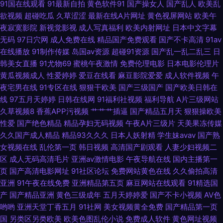
91国在线观看
91最新自拍
黄色软件91
国产操女人
国产乱人
欧美乱
频丝袜制服国产高清 成人免费三级网址 精品少妇一区二区三区 91视频免费
欲视频
超碰吃瓜
久草涩涩
最新在线A片网址
黄色视屏网站
欧美午
夜寂寞影院
新视觉影视
成人写真福利
欧美内射网址
日本中文字幕
刷 国产精品久久66 蜜桃成人无码一区 一区二区熟女欧美 91巨炮 超碰在线
无码
97日穴网
成人免费在线
精品国产免费观看
国产不卡高清
91av
在线播放
91制作传媒
岛国av资源
超碰91资源
国产乱一乱二乱三
日
9797人妻 久草福利成人电影 涩涩热5 91免费版视频在线观看 东方影库四虎
韩美女直播
91尤物69
蜜桃午夜激情
免费伦理电影
日本电影伦理片
黄瓜视频成人
性爱婷婷
爱豆在线看
麻豆影院爱爱
成人软件视频
午
8848 欧美国产欧美亚洲国产 天天干天天做 91ri国产精品视频 99热九九网站
夜宅男在线
91专区在线
狠狠干欧美
国产三级国产
国产欧美日韩在
线
97五月天婷婷
日韩在线网
91福利社视频
福利导航
A片三级网站
激情啪啪在线观看91 午夜成人视频 91精品日韩专区 成人精品18 麻豆爱爱网
久草视频8
香蕉APP污视频
艹艹艹插逼
国产精品五月天
狠狠操欧美
性爱
国产绝色精品
精品孕妇无码视频
午夜A片三级片
天美果冻传媒
色妞妞水婷婷操导航 自拍h网 91丝足 大香蕉99 久久麻豆精品店 色福利涩导
久久国产成人精品
精品93久久久
日本人妖射精
学生妹avav
国产熟
女视频在线
乱伦第一页
韩日视频
高清国产剧观看
人妻少妇视频二
航网 91精品丝袜久久 爱福利导航 久久黄色视频网址 三级成人色网 综合另类
区
成人无码高清毛片
亚洲av激情电影
午夜导航在线
国内主播第一
页
国产高清电影网址
91社区论坛
免费网站黄色在线
久久偷拍高清
第四页 91视频在线观看播放 91最新福利视频 国产精品自在线拍国产 熟女性
亚洲
91午夜在线免费
亚洲精品第五页
麻豆网站在线观看
91精选国
产
国产精品亚洲
黄色三级成年
五月天婷婷爱
国产不卡小视频
AV色
哟哟
亚洲天堂丁香五月
91社网
美女视频黄全免费
国产精品第一页
交偷拍 91黄香蕉 国产成人精品一区 欧美日韩另类国产中文 性交影片 91麻豆
国
另类区另类欧美
欧美色图乱伦小说
免费成人软件
黄色网址视频