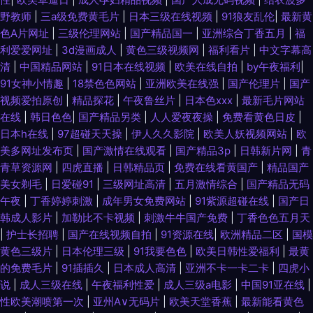
野教师
|
三a级免费黄毛片
|
日本三级在线视频
|
91狼友乱伦
|
最新黄
色A片网址
|
三级伦理网站
|
国产精品国一
|
亚洲综合丁香五月
|
福
利爱爱网址
|
3d漫画成人
|
黄色三级视频网
|
福利看片
|
中文字幕高
清
|
中国精品网站
|
91日本在线视频
|
欧美在线自拍
|
by午夜福利
|
91女神小情趣
|
18禁色色网站
|
亚洲欧美在线强
|
国产伦理片
|
国产
视频爱拍原创
|
精品探花
|
午夜鲁丝片
|
日本色xxx
|
最新毛片网站
在线
|
韩日色色
|
国产精品另类
|
人人爱夜夜操
|
免费看黄色日皮
|
日本h在线
|
97超碰天天操
|
伊人久久影院
|
欧美人妖视频网站
|
欧
美多网址发布页
|
国产激情在线观看
|
国产精品3p
|
日韩新片网
|
青
青草资源网
|
四虎直播
|
日韩精品页
|
免费在线看黄国产
|
精品国产
美女剃毛
|
日爱碰91
|
三级网址高清
|
五月激情综合
|
国产精品无码
午夜
|
丁香婷婷刺激
|
成年男女免费网站
|
91紫源超碰在线
|
国产日
韩成人影片
|
加勒比不卡视频
|
刺激牛牛国产免费
|
丁香色色五月天
|
护士长招聘
|
国产在线视频自拍
|
91资源在线
|
欧洲精品二区
|
国模
黄色三级片
|
日本伦理三级
|
91我要色色
|
欧美日韩性爱福利
|
最黄
的免费毛片
|
91插插久
|
日本成人高清
|
亚洲不卡一卡二卡
|
四虎小
说
|
成人三级在线
|
午夜福利性爱
|
成人三级a电影
|
中国91亚在线
|
性欧美潮喷第一次
|
亚州A∨无码片
|
欧美天堂香蕉
|
最新能看黄色