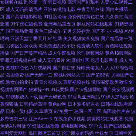
女视频在线
乱伦第一页
韩日视频
高清国产剧观看
人妻少妇视频二
航网 91精品丝袜久久 爱福利导航 久久黄色视频网址 三级成人色网 综合另类
区
成人无码高清毛片
亚洲av激情电影
午夜导航在线
国内主播第一
页
国产高清电影网址
91社区论坛
免费网站黄色在线
久久偷拍高清
第四页 91视频在线观看播放 91最新福利视频 国产精品自在线拍国产 熟女性
亚洲
91午夜在线免费
亚洲精品第五页
麻豆网站在线观看
91精选国
产
国产精品亚洲
黄色三级成年
五月天婷婷爱
国产不卡小视频
AV色
交偷拍 91黄香蕉 国产成人精品一区 欧美日韩另类国产中文 性交影片 91麻豆
哟哟
亚洲天堂丁香五月
91社网
美女视频黄全免费
国产精品第一页
国
另类区另类欧美
欧美色图乱伦小说
免费成人软件
黄色网址视频
播放
国产日产美产精品
成人午夜视频
伦理视频网站
黄色18禁网站
精产国品 福利姬在线喷水 老熟妇黑丝骚货18p 91青青视频 影音先锋在线视
亚洲无码视频在线
成人无码看片
91原创社区
伦理电影香港
成人免
费
蜜桃91色色
A片视频网
国产自在线
操欧美老女人
人人97综合精
频婷婷 AV激情综合网 九九精品免费视频 手机一级h迷奸系列 91黑丝在线观
品
岛国免费
国产无码一二
蜜桃tv网站入口
国产第66页
另类国产在
线
熟女自拍偷拍
青青久视频
久草新视频在线
激情深爱欧美激情
91
看 av成人导航影院 韩国伦理天堂电影院 日本阿v中文字幕 影视先锋高加勒
视频官网国产
狠狠操-91
91我要操
国产ts视频网站
国产美女视频网
站
91视频成人下载
国产无码色色
91香蕉亚洲精品
91伊人加勒比
欧
比av 91视频家庭 大香蕉肏你 久久国产秒 日黄页网韩 91传媒新数字化 91自
美狠狠插
日韩精品高清
黄色av网
日本波多野吉衣
日韩在线观看精
品
日本一级电影
久草网页
97免费艹
岛国一区二区
岛国动作片在
波
摸 欧美性爱1区2区 51社区免费国产 97午夜精品福利影院 久操久热 色噜噜狠
多野吉衣三级
亚洲AV一卡
在线免费小视频
搞黄网站在线观看
免费
色情A片网扯
91资源在线视频
蜜桃视频网站
91中文
国产在线视频
狠一二区三区 91V在线 ts赵恩静在线 丝袜人妻中出 欧美十二区 老湿机欧美
福利爱爱网址
岛国搬运工首页
伦理朋友的妈妈
丝袜女同
日韩性爱