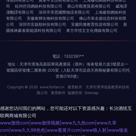
理咨詢有限公司
廣東中安技術有限公司
上海穆召網絡科技有限公
司
杭州挖貝網絡科技有限公司
唐山市觀善貿易有限公司
威海譯
潔翻譯有限公司
深圳市享恩國際物流有限公司
上海巖智網絡科技
有限公司
安徽春輝生物科技有限公司
佛山市美名揚信息科技有限
公司
深圳市宏啟順科技有限公司
安徽民雅教育投資有限公司
新
疆格林豪泰新能源科技有限公司
東方市愷文文化傳媒有限公司
電話：1332391**
地址：天津市濱海高新區華苑產業區（環外）海泰發展六道3號星企一
號園區研發樓二層東側-205室（入駐天津市諾鼎天商務秘書有限公司托
管第0765號）
Copyright © 2026
www.forfair.cn
教育軟件
天津市潭澤億嘉教育科技有
限公司
教育軟件
版權所有
Sitemap
感谢您访问我们的网站，您可能还对以下资源感兴趣：长治酒统互
联网商城有限公司
www激情com|www激情视频|www九九热com|www久草
com|www久久99色色|www看黄片com|www狼人射|www狼友