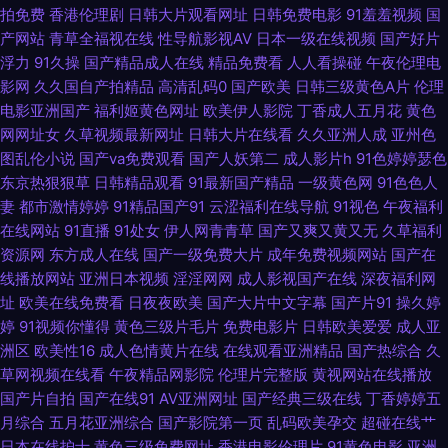
拍免费
香港伦理剧
日韩大片观看网址
日韩免费电影
91羞羞视频
国
91麻豆视频秘密入口 豆花黑料成人 老司机在线青青草 深爱激情婷婷五月天
产网站
青草全福视在线
性导航影视AV
日本一级在线视频
国产好片
浮力
91久操
国产精品成人在线
精品免费看
人人看操碰
午夜伦理电
国产美女精品久久中文 四虎成人影视大全 伊人东京热男人 久草免费欧美 欧
影网
久久国自产拍精品
高清乱码0
国产欧美
日韩三级黄色A片
伦理
电影亚洲国产
福利姬黄色网址
欧美伊人影院
丁香成人五月花
黄色
美精品18 五月婷婷激情网 91鲁视频 91资源超碰总站 成人看片339CC 九色
网网址女
久草视频最新网址
日韩大片在线看
久久亚洲人成
亚州色
图乱伦小说
国产va免费观看
国产人妖第二
成人影片h
91色婷婷瑟色
骚屄91 欧美日韩热久久 色综合国产成人 国内经典av 超碰东京人人 www91
东京热狠狠草
日韩精品观看
91最新国产精品
一级黄色网
91色色人
妻
都市激情婷婷
91精品国产91
云涩福利在线导航
91视色
午夜福利
牛cw 日韩免看一级a 91超碰在线大神 91人妻性爱超碰 www日本永久 黑马
在线网站
91直播
91处女
伊人网青青草
国产又爽又黄又无
久草福利
资源网
东方成人在线
国产一级免费大片
成年免费视频网站
国产在
性交影院 免费一级a黄 日韩免看一级a 先锋影视资源Va 男人的天堂黄色A片
线播放网站
亚洲日本视频
淫淫网网
成人影视国产在线
深夜福利网
址
欧美在线免费看
日夜夜欧美
国产大片中文字幕
国产片91
操久婷
亚洲BBw内射 91蜜臀人妻 92伪娘黑料网 大香蕉精品伊人 黄色看片 欧美a在
婷
91视频你懂得
黄色三级片毛片
免费电影片
日韩欧美爱爱
成人亚
洲区
欧美性16
成人色情黄片在线
在线观看亚洲精品
国产热综合
久
色欧美影网站 免费性爱 香蕉AV国产 91九色蝌蚪中文 草莓视频导航 密臀tv91
草网视频在线看
午夜精品网影院
伦理片完整版
黄视网站在线播放
国产片自拍
国产在线91
AV亚洲网址
国产经典三级在线
丁香婷婷五
涩婷婷在线 影音先锋av资源色图 91啦中文字幕 91足交在线 豆花在线入口永
月综合
五月花亚洲综合
国产影院第一页
乱码欧美孕交
超碰在线艹
日本在线护士
黄色三级免费网址
香港电影伦理片
91黄色电影
亚洲