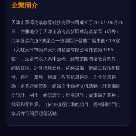
企業簡介
天津市潭澤億嘉教育科技有限公司成立于2015年08月28
日，注冊地位于天津市濱海高新區華苑產業區（環外）
海泰發展六道3號星企一號園區研發樓二層東側-205室
（入駐天津市諾鼎天商務秘書有限公司托管第0765
號），法定代表人為李云峰。經營范圍包括教育軟件、
網絡技術、計算機軟硬件、網絡設備、網絡工程技術開
發、咨詢、服務、轉讓；教育信息咨詢；文化信息咨
詢；企業營銷策劃；組織文化藝術交流活動；計算機圖
文設計、制作；網頁設計；動漫設計；從事廣告業務；
批發和零售業。（依法須經批準的項目，經相關部門批
準后方可開展經營活動）