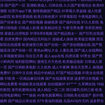
97 91一起c 婷婷色播亚洲综合色播 国产精品草草草草 91猫先生在线观看 无
清
国产国产一区
亚洲欧洲成人
日韩在线
久久国产影视综合
欧美69
潮喷
伦理片app下载
激情视频国产精品
91草莓久草超碰
成人性爱
码人妻2p 精品人妻乱码一区二区 91在线大香脚 亚洲日韩国产精 黄色苍库 91
aa影院
欧美性爱插插
欧美日韩色黄片
91草莓影院
午夜电影网久久
国产丝袜美女
国产精彩视频
操碰视屏
国产福利在线
91久久影院
免
五月天激情性爱 亚洲成人黄色在线网站 色情仓库 国产影院在线观看 91看片
费日韩电影
日韩成人影视
欧美精品性交
午夜宅男免费
另类亚洲色
情
家庭乱伦理电影
91草B草B视频
国产精品熟女一
国产巨乳在线观
看
四虎免费91
国内精品无码短片
超碰成人操操
欧美猛交视频
西瓜
成人免费在线 色婷婷五月影音先锋 欧美性极品伪娘 91支持视频免费观看 日
影院在线观看
欧美做受日韩
国产在线一
国产原创视频在线
国产视
频高清
国产丝袜一区
黄色av网址大全
人妻乱视
国产成人在线网站
韩成人黄色网址 婷婷超碰 久久97 91九色性爱 日韩色情 av怡红院 影音先锋
久草视频资源站
综合五月香
成人app在线
四虎试看
91男女
国产男
小鲜肉同
福利影院网站
激情五月天色色
欧美极品电影
日韩成人第
日韩资源网 欧美日韩黄色一区二 海角在线成人 91美女内射网站 欧美精品7
一页
国产日韩欧美电影
久久机热
成人午夜网
黄色天堂男人
操视频
免费91
日韩中文在线
精品中的精品
97国产精品视频
91美女在线视
页 91人妻人精人人操 日韩啪啪啪在线 岛国成人在线不卡 91福利射视频 婷婷
频
51欧美
一区精品麻豆经典
国产在线观看资源
波多野洁衣视频
污
网站免费看
特级欧美在线观看
自拍视频91
91艹艹
久草网在线
18福
丁香先锋 国产精品久久情 91jk红杏 久久青青草操比较换 国产精品久久超碰
利影院
老司机蜜桃在线
成人精品一区二区
韩日爆乳无码三级
欧美
伦理电影网站
艹艹操操
AV黄色观看网站
日韩欧美在线国产
新91视
91色超碰香蕉 日韩中文字幕 福利精品国产精品 AV倫理巨乳性爱 91xxcc免费
频网
国产精品分类在线
97午夜福利视频
岛国AV动作无码
波多野吉