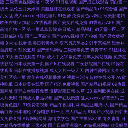
版
三级黄色视频网址
午夜99
91日逼视频
国产成在线观看
萌白酱一
线天
乱伦五月天婷婷
美腿丝袜在线观看
国产精品3p
91综合碰
国产
乱女乱
成人xxxxx
日韩伦理片
91色爱
免费黄色av网址
欧美肥老妇
欧美在线tv
加勒比在线视屏
国产美女在线免费
91香蕉污APP
国产
高清自拍一区
第一页草草影院
韩日成人
精品福利
91天堂一区二区
日韩a级电影
国产二区高清
国产www视频
国产粉嫩
国产男女猛视
频
91社在线看
欧美日韩黄色片
变态另态另类2
91李宗精品
黑丝袜
自慰喷水
乱伦五月
国产无码网站
三级无毒免费
青青草51
91丝袜在
线
91九色在线观看
91插
成人中文字幕免费
成年人网站视频
免费在
线影院
日本欧美第一页
国产ts在线观看
午夜影院国产在线
91操在
线观看
日韩在线播放视频
成人大片一级天天
内射性爱网址大全
欧
美社区第一页
欧美在线视频播放
91视频污污污
超碰在线公开
AV蜜
桃吃瓜
日本欧美在线看
国产精选免费视频
国产精品91视频
69热最
新网址
无码白丝强行免费
激情影院日韩
久草123
福利欧美在线
成
人片无码
日韩成人极品视频
国产在线诱惑
乱人xxxxx
超黄无码
三
级黄色图片
91免费看视频
精品午夜福利网
精品亚洲成a人
国产精品
萌白酱
日本理论
91操电影
91一区
成人精品无
91国产小视频
日韩美
女免费直播
A片网站网址
激情文学色
国产主播第37页
青久青青
日
本精品在线播放
三级A片
国产日韩亚洲综合
91短视频网站
欧美骚网