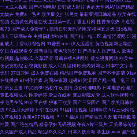
一区成人视频
国产福利电影
日韩成人影片
男的天堂网AV
国产精品
久 青青草av 亚洲日韩肏屄视频 91高清免费视频 97人妻观看 豆花成人网站
尤物在
免费a一毛片
欧美肠交扩张另类
最新亚洲日韩精品
欧美在线
视频
免费黄色网址在线
主播第一页
丁香五月网
性爱东京热
草逼视
在线观看 免费的在线电影午夜 婷婷色社区 中文欧美日韩在线 成人小视频资
频78
国产成人免费无码
高清日韩无码视频
宗和网五月天
日b视频
成人三级网站在
主播福利姬h在线
国产精一精二区
基情涩涩网
51漫
源库 男人的资源站 午夜成人区在线 久艹网伊人 www蜜桃tv 91va人妻 91视
画成人
丁香5月综合网
91爱爱com
伊人涩涩射
黄色视频网址导航
91国在线观看
91最新自拍
黄色软件91
国产操女人
国产乱人
欧美乱
频丝袜制服国产高清 成人免费三级网址 精品少妇一区二区三区 91视频免费
欲视频
超碰吃瓜
久草涩涩
最新在线A片网址
黄色视屏网站
欧美午
夜寂寞影院
新视觉影视
成人写真福利
欧美内射网址
日本中文字幕
刷 国产精品久久66 蜜桃成人无码一区 一区二区熟女欧美 91巨炮 超碰在线
无码
97日穴网
成人免费在线
精品国产免费观看
国产不卡高清
91av
在线播放
91制作传媒
岛国av资源
超碰91资源
国产乱一乱二乱三
日
9797人妻 久草福利成人电影 涩涩热5 91免费版视频在线观看 东方影库四虎
韩美女直播
91尤物69
蜜桃午夜激情
免费伦理电影
日本电影伦理片
黄瓜视频成人
性爱婷婷
爱豆在线看
麻豆影院爱爱
成人软件视频
午
8848 欧美国产欧美亚洲国产 天天干天天做 91ri国产精品视频 99热九九网站
夜宅男在线
91专区在线
狠狠干欧美
国产三级国产
国产欧美日韩在
线
97五月天婷婷
日韩在线网
91福利社视频
福利导航
A片三级网站
激情啪啪在线观看91 午夜成人视频 91精品日韩专区 成人精品18 麻豆爱爱网
久草视频8
香蕉APP污视频
艹艹艹插逼
国产精品五月天
狠狠操欧美
性爱
国产绝色精品
精品孕妇无码视频
午夜A片三级片
天美果冻传媒
色妞妞水婷婷操导航 自拍h网 91丝足 大香蕉99 久久麻豆精品店 色福利涩导
久久国产成人精品
精品93久久久
日本人妖射精
学生妹avav
国产熟