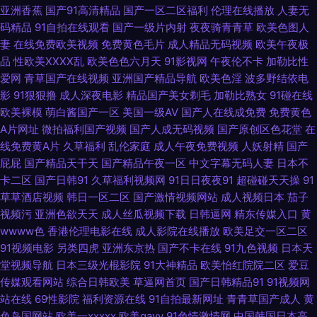
亚洲香蕉
国产91高清精品
国产一区二区福利
伦理在线播放
人妻无
久 青青草社区 日韩高级经典AV 熟女共享97 午夜成人手机在线 在线黑料
码精品
91自拍在线观看
国产一级片内射
夜夜骑青青草
欧美色图人
妻
在线免费欧美视频
免费黄色毛片
成人精品无码视频
欧美午夜极
avav导航 91色网 91桃色黑丝 玖玖热资源 久久国产精品嫩草 欧美亚洲国产
品
性欧美ⅩⅩⅩⅩ乱
欧美色色六月天
91影视网
午夜伦不卡
加勒比性
爱网
青草国产在线视频
亚洲国产精品导航
欧美色淫
波多野结依电
成人综合 www黑丝av 欧美极品另类 人人操综合 日本色图一本道 91www在
影
91狠狠撸
成人深夜电影
精品国产美女剃毛
加勒比熟女
91碰在线
欧美裸模
萌白酱国产一区
美国一级AV
国产人在线成免费
免费黄色
线观看 久久国产精品色婷婷 福利影院导航 萌白酱肏屄视频 深夜福利试看AV
A片网址
微拍福利国产视频
国产人成无码视频
国产原创区色花堂
在
线免费黄A片
久草福利
乱伦家庭
成人午夜免费视频
人妖射精
国产
午夜诱惑av 91大神视频在线播放 91青娱乐在线国产 东京热家庭伦理片 欧美
屁屁
国产精品天干天
国产精品午夜一区
中文字幕无码人妻
日本不
卡二区
国产日韩91
久草福利视频网
91日日夜夜91
超碰碰天天操
91
国产成人 青青草福利视频 色老大网站在线观看 五月天婷婷全黄网站 91肥BB
草草酒店视频
韩日一区二区
国产激情视频网站
成人视频日本
茄子
视频污
亚洲色欲天天
成人丝瓜视频下载
日韩逼网
精东传媒入口
黄
导航在线 91视频第二页 豆花精品视频 国产精品内射 五月情婷婷最新地址 东
wwww色
香港伦理电影在线
成人影院在线播放
欧美足交一区二区
91视频电影
另类四虎
亚洲东京热
国产不卡在线
91九色视频
日本天
京热福利电影在线 91精品手机 天天综合射天天 超碰97人人超 亚洲淫爱网 欧
堂视频导航
日本三级光棍影院
91大神精品
欧美怡红院院二区
爱豆
传媒观看网站
综合日韩欧美
草逼网首页
国产日韩精品91
91视频网
美高清专区 91香蕉二区 日韩激情网页 91资源公开在线 少妇一线天 国产香蕉
站在线
69性影院
福利资源在线
91自拍最新网址
青青草国产成人
黄
色岛国网站
欧美一xxxxx
欧美gayv
91色情激情网
中国韩国日本高