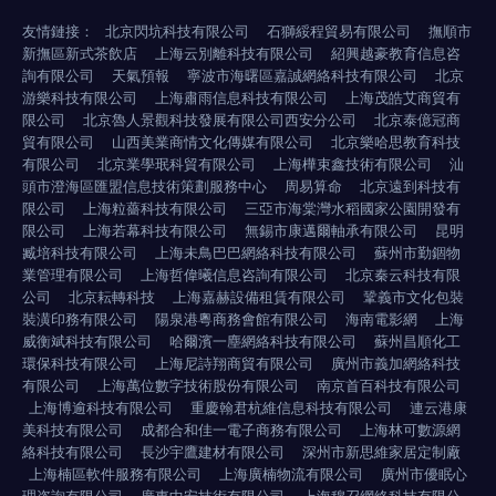
友情鏈接：
北京閃坑科技有限公司
石獅綏程貿易有限公司
撫順市
新撫區新式茶飲店
上海云別離科技有限公司
紹興越豪教育信息咨
詢有限公司
天氣預報
寧波市海曙區嘉誠網絡科技有限公司
北京
游樂科技有限公司
上海肅雨信息科技有限公司
上海茂皓艾商貿有
限公司
北京魯人景觀科技發展有限公司西安分公司
北京泰億冠商
貿有限公司
山西美業商情文化傳媒有限公司
北京樂哈思教育科技
有限公司
北京業學珉科貿有限公司
上海樺束鑫技術有限公司
汕
頭市澄海區匯盟信息技術策劃服務中心
周易算命
北京遠到科技有
限公司
上海粒薔科技有限公司
三亞市海棠灣水稻國家公園開發有
限公司
上海若幕科技有限公司
無錫市康邁爾軸承有限公司
昆明
臧培科技有限公司
上海未鳥巴巴網絡科技有限公司
蘇州市勤錮物
業管理有限公司
上海哲偉曦信息咨詢有限公司
北京秦云科技有限
公司
北京耘轉科技
上海嘉赫設備租賃有限公司
鞏義市文化包裝
裝潢印務有限公司
陽泉港粵商務會館有限公司
海南電影網
上海
威衡斌科技有限公司
哈爾濱一塵網絡科技有限公司
蘇州昌順化工
環保科技有限公司
上海尼詩翔商貿有限公司
廣州市義加網絡科技
有限公司
上海萬位數字技術股份有限公司
南京首百科技有限公司
上海博逾科技有限公司
重慶翰君杭維信息科技有限公司
連云港康
美科技有限公司
成都合和佳一電子商務有限公司
上海林可數源網
絡科技有限公司
長沙宇鷹建材有限公司
深州市新思維家居定制廠
上海楠區軟件服務有限公司
上海廣楠物流有限公司
廣州市優眠心