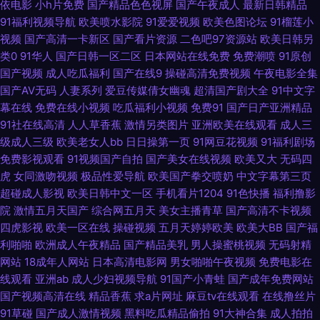
依电影
小h片免费
国产精品色色视屏
国产午夜成人
最新日韩精品
网站入口 日韩色情妈妈 九草免费在线 91秒拍视频福利 先锋影音AV资源网站
91福利视频导航
欧美喷水影院
91爱爱视频
欧美色图论坛
91榴莲小
视频
国产高清一卡新区
国产看片资源
二色吧97资源站
欧美日韩另
欧美日色网 成人ss网站 在线播放的AV网站 国产ts人妖在线播放 五月丁香插
类0
91华人
国产日韩一区二区
日本网站在线免费
免费潮喷
91原创
国产视频
成人吃瓜福利
国产在线9
操碰高清免费视频
午夜电影全集
b 在线视频传媒 91熊猫传媒 丁香亚洲色五月 久久国产精选久久 91国产视频
国产AV无码
人妻系列
爱豆传媒倩女幽魂
超清国产剧大全
91中文字
幕在线
免费在线小视频
吃瓜福利小视频
免费91
国产日产亚洲精品
91狠狠综合链 五月婷婷蜜桃在线 51视频在线观看国产 91人草 91制片aⅴ 九
91社在线高清
人人草香蕉
激情另类图片
亚洲欧美在线观看
成人三
级成人三级
欧美老女人bb
日日操第一页
91网豆花视频
91福利剧场
色国产夫妻九色 青青草一起艹 五月丁香影视 一本色道婷婷久久 91国产福利
免费影视观看
91视频国产自拍
国产美女在线视频
欧美又大
无码四
虎
女同激吻视频
极品性爱导航
欧美国产拳交喷奶
中文字幕第三页
91亚洲国产 www五月婷婷 福利国产三级av 激情婷婷激情 日韩欧美v 影视先
超碰成人影视
欧美日韩中文一区
手机看片1204
91色快播
福利撸影
院
激情五月天国产
综合网五月天
美女主播青草
国产高清不卡视频
四虎影视
欧美一区在线
操碰视频
五月天婷婷欧美
欧美大BB
国产福
锋人妻 91视频久久 超碰内射网站 国产91系列在线播放 精品国精品国产自 男
利啪啪
欧洲成人午夜精品
国产精品美乳
男人操蜜桃视频
无码射精
网站
18成年人网站
日本高清电影网
男女啪啪午夜视频
免费电影在
人天堂色色网 日韩超碰手机福利 五月天婷婷欧美九区 91免费视频版 成人91
线观看
亚洲ab
成人少妇视频导航
91国产小青蛙
国产成年免费网站
国产视频高清在线
精品香蕉
求a片网址
麻豆tv在线观看
在线撸丝片
蜜臀 久久精品91 91永久免费看视频 人妻午夜天堂 亚洲人在线 91成人18禁
91草碰
国产成人激情视频
黑料吃瓜精品偷拍
91大神合集
成人拍拍