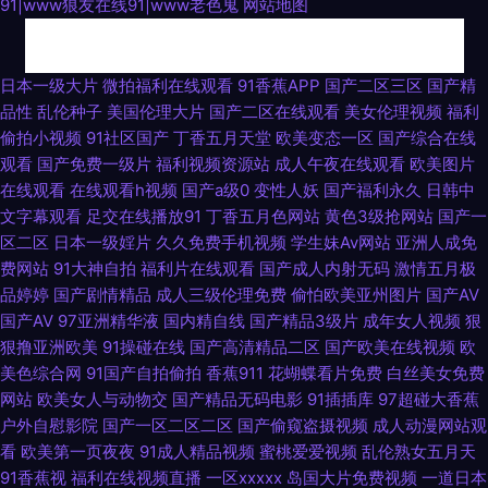
91|www狼友在线91|www老色鬼
网站地图
91热自拍视频网站 首页大香蕉 91青椒草莓 91色人妻 欧美色图色导航 日韩风
日本一级大片
微拍福利在线观看
91香蕉APP
国产二区三区
国产精
品性
乱伦种子
美国伦理大片
国产二区在线观看
美女伦理视频
福利
狂性爱 色婷婷日韩av电影 亚洲日韩国产精品无 91肏逼 91精品福利入口 99
偷拍小视频
91社区国产
丁香五月天堂
欧美变态一区
国产综合在线
观看
国产免费一级片
福利视频资源站
成人午夜在线观看
欧美图片
久久国产精品系列 东京热九九精品 九色91熟女 欧美成久久 色呦呦网站入口
在线观看
在线观看h视频
国产a级0
变性人妖
国产福利永久
日韩中
文字幕观看
足交在线播放91
丁香五月色网站
黄色3级抢网站
国产一
国 一区二卡三卡中日 91扦妹妹电影导航 91性色 91永久在线免费 97韩影视
区二区
日本一级婬片
久久免费手机视频
学生妹Av网站
亚洲人成免
费网站
91大神自拍
福利片在线观看
国产成人内射无码
激情五月极
伦理 东京热色婷婷接吻 久草五月份 美女网站免费观看全裸 日韩高清无码社
品婷婷
国产剧情精品
成人三级伦理免费
偷怕欧美亚州图片
国产AV
国产AV
97亚洲精华液
国内精自线
国产精品3级片
成年女人视频
狠
区 性爱福利视频 最全AV总站在线播放 91人妻人人操人人爱 91在線吧 蜜桃
狠撸亚洲欧美
91操碰在线
国产高清精品二区
国产欧美在线视频
欧
美色综合网
91国产自拍偷拍
香蕉911
花蝴蝶看片免费
白丝美女免费
视频首页在线观看 亚洲精品一区二区无码 91she人妻 香蕉九久 91网网址在
网站
欧美女人与动物交
国产精品无码电影
91插插库
97超碰大香蕉
户外自慰影院
国产一区二区二区
国产偷窥盗摄视频
成人动漫网站观
线观看 超碰蜜芽91国产 成人福利视频网站导航 九一福利社 久久国产精品久
看
欧美第一页夜夜
91成人精品视频
蜜桃爱爱视频
乱伦熟女五月天
91香蕉视
福利在线视频直播
一区xxxxx
岛国大片免费视频
一道日本