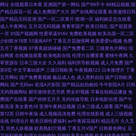
网址
在线观看日本黄
亚洲国产第一网站
国产99不卡
66精品视频
国
视频 东方AV东方在线 日韩另类九区 91n在线网页免费 五月天激情深爱网 AV
产精品探花一区
成人免费国产大片
国产在线网址观看
欧美激情日韩
国产精品无码亚洲
国产一区二区黄片
喷潮一区
福利姬足交在线看
片区
成人午夜网址
五月花无码视频
青青草国产
欧美日韩乱
国产屁屁第
一页
91国产视频网
性爱草逼91AV
免费欧美视频
欧美岛国一区二区
少妇喷水18禁
51漫画APP
丁香五月花激情网
欧美爱爱tv视频
免费
五月丁香视频
97香蕉超级碰碰
国产免费看二区
三级黄色片网站
综
合网黄
在线播放观看
欧美电影在线
伦理片在哪里看
蜜桃午夜网
久
草资源在
日本三级大全
久久福利
福利所导航视频
成人片免费
国产
第9页
中文字幕bt原声
三级日韩欧美
午夜视频123
日本推理片
丁香
五月网站
国产免费看视频
极品成人色
成人黑料自拍
国产日韩欧美
网站
国产无码av
老湿A片影院
国产精品自拍偷拍
牛牛影院A片
日韩
无码视频网站
都市激情变态另类
男女91视频
字幕在线精品播放
免
费国产在线看
国产婷婷五月天
无码传媒导航
日本电影伦理
国产午
夜高清
美女黄色18
亚洲午夜精品视频
日本三级成人观看
国产精品
第12页
日韩午夜场
成人视频高清免费
伦理在线影视
成人三级视频
在线
91理论片
欧美日韩性爱福利
av午夜探花福利
精品毛片
久久叉
叉
另类人妖视频
欧美熟妇穴视频
丁香五月V国产
日韩黄色网址
豆
花福利视频
轮理片自拍偷拍
日韩欧美美女视频
欧美A级黄色影院
丁