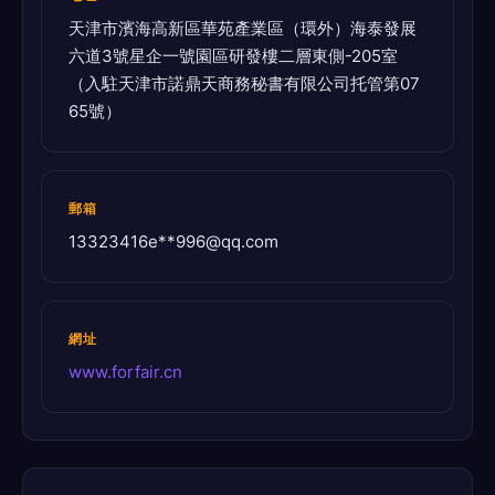
天津市濱海高新區華苑產業區（環外）海泰發展
六道3號星企一號園區研發樓二層東側-205室
（入駐天津市諾鼎天商務秘書有限公司托管第07
65號）
郵箱
13323416e**
996@qq.com
網址
www.forfair.cn