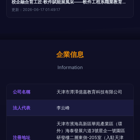
校企融合育工匠·軟件賦能展風采——軟件工程系職業教育活動周成果巡禮
更新：2026-06-17 01:49:17
企業信息
Information
公司名稱
天津市潭澤億嘉教育科技有限公司
法人代表
李云峰
天津市濱海高新區華苑產業區（環
外）海泰發展六道3號星企一號園區
注冊地址
研發樓二層東側-205室（入駐天津