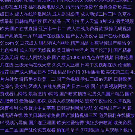
香影视五月花
福利视频电影久久
污污污污免费
91金典免费
欧美三
级日本
成人在线吃瓜网站
成人岛国影院
成人动漫二区三区
久草在
线最新
日韩精品推荐
国产精品一区自拍
男人天堂
a片123
另类视频
欧美
国产在线直播
亚洲卡一卡二
成人在线免费看黄
操操无码视频
国产高清第一页
91国产在线播放
国产女人夜夜做
国产在线小视频
91com
91豆花成人
哪里有A片网址
精产国品
香蕉视频国产精品
91
九色福利
成人国产无线视
欧美日韩性生活片
国产伦理剧
国产精品
无套无码
成年人网站免费
国产精品1000
91九色在线视频
日本伦理
片在线
三级无码在线天堂
久久成人亚洲
日本中文视频在线
伦理剧
推荐
国产成人精品日本
97甜桃品种介绍
91插插插
欧美SE第二页
毛
片内射女
激情另类欧美一二
国产色视频
孕妇三级av无码
日韩欧美
色综合
美女社区成人
在线免费看片
日本一级
国产传媒视频网站
免
费观看污网站
最新激情h网站
国产喷浆抽搐
宅男久久国产精品
国产
乱肥老妇
最新福利影院
欧美人妖视频网站
窝窝午夜理论
久草视频
深夜福利
波多野步中文字幕
日韩福利网址导航
91精品国产社区
超
碰无码在线
欧美日韩高清免费
国产激情视频三区
宅男福利在线播放
91视频污导航
国产啪亚洲国
欧美性爱密臀
疯狂少妇喷潮
欧美肏屄
一区二区
国产乱伦免费观看
偷拍草草草
97狠狠插
香蕉视频下载污