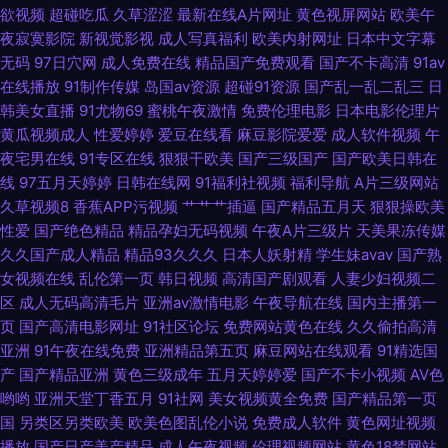
欲视频
超碰吃瓜
久草涩涩
最新在线A片网址
黄色视屏网站
欧美午
夜寂寞影院
新视觉影视
成人写真福利
欧美内射网址
日本中文字幕
刷 国产精品久久66 蜜桃成人无码一区 一区二区熟女欧美 91巨炮 超碰在线
无码
97日穴网
成人免费在线
精品国产免费观看
国产不卡高清
91av
在线播放
91制作传媒
岛国av资源
超碰91资源
国产乱一乱二乱三
日
9797人妻 久草福利成人电影 涩涩热5 91免费版视频在线观看 东方影库四虎
韩美女直播
91尤物69
蜜桃午夜激情
免费伦理电影
日本电影伦理片
黄瓜视频成人
性爱婷婷
爱豆在线看
麻豆影院爱爱
成人软件视频
午
8848 欧美国产欧美亚洲国产 天天干天天做 91ri国产精品视频 99热九九网站
夜宅男在线
91专区在线
狠狠干欧美
国产三级国产
国产欧美日韩在
线
97五月天婷婷
日韩在线网
91福利社视频
福利导航
A片三级网站
激情啪啪在线观看91 午夜成人视频 91精品日韩专区 成人精品18 麻豆爱爱网
久草视频8
香蕉APP污视频
艹艹艹插逼
国产精品五月天
狠狠操欧美
性爱
国产绝色精品
精品孕妇无码视频
午夜A片三级片
天美果冻传媒
色妞妞水婷婷操导航 自拍h网 91丝足 大香蕉99 久久麻豆精品店 色福利涩导
久久国产成人精品
精品93久久久
日本人妖射精
学生妹avav
国产熟
女视频在线
乱伦第一页
韩日视频
高清国产剧观看
人妻少妇视频二
航网 91精品丝袜久久 爱福利导航 久久黄色视频网址 三级成人色网 综合另类
区
成人无码高清毛片
亚洲av激情电影
午夜导航在线
国内主播第一
页
国产高清电影网址
91社区论坛
免费网站黄色在线
久久偷拍高清
第四页 91视频在线观看播放 91最新福利视频 国产精品自在线拍国产 熟女性
亚洲
91午夜在线免费
亚洲精品第五页
麻豆网站在线观看
91精选国
产
国产精品亚洲
黄色三级成年
五月天婷婷爱
国产不卡小视频
AV色
哟哟
亚洲天堂丁香五月
91社网
美女视频黄全免费
国产精品第一页
交偷拍 91黄香蕉 国产成人精品一区 欧美日韩另类国产中文 性交影片 91麻豆
国
另类区另类欧美
欧美色图乱伦小说
免费成人软件
黄色网址视频
播放
国产日产美产精品
成人午夜视频
伦理视频网站
黄色18禁网站
精产国品 福利姬在线喷水 老熟妇黑丝骚货18p 91青青视频 影音先锋在线视