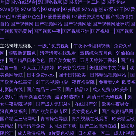
片|岛国v在线观看|岛国啊v视频|岛国搬运一区二区|岛国不卡av
97se影院|97se综合|97shipin|97yi视频|97αv超碰|97爱97干|97爱
97色|97爱爱97色色|97爱爱爱爱啊|97爱爱资源总站
国产视频偷拍
自拍|国产视频网|国产视频网站|国产视频网址|国产视频网址导航|国
产视频无码黄片|国产视频午夜|国产视频亚洲|国产视频一|国产视频
一二
主站蜘蛛池模板：
一级片免费视频
|
午夜不卡福利视频
|
免费久草
网
|
狠狠撸第四色
|
污污污黄在线观看
|
激情综合五月色
|
91偷拍自
拍
|
国产精品日本色色
|
国产美女骑男
|
五月天婷婷丁香花
|
国产精
品鲁一鲁
|
伊人五月天婷婷
|
欧美影院成年
|
美腿丝袜中文字幕
|
欧
美色网导航
|
日本免费xxxx
|
强干日韩欧美
|
日韩精品视频网站
|
国
产欧美在线高清
|
91干屄视频电影
|
夜夜撸影院
|
免费看v片
|
欧美福
利影院在线
|
国产精品三p一区
|
国产精品12
|
成人免费版欧美州
|
人妖h片
|
青青操逼逼视频
|
波多野洁衣gif
|
高清日韩无码视频
|
男
女午夜影院视频
|
国产成人无码A区
|
在线国产91
|
欧美午夜男女
|
深夜爽爽福利
|
国产欧美日韩专区
|
美女黄色A片
|
国产夫妻精品网
|
国产精品三级网站
|
青青操色导航
|
青久视频在线观看
|
欧美精品欧
美精品
|
污污污污免费
|
女同迅雷下载
|
国产二区高清在线
|
如如影
院伦理
|
成人动漫精品
|
a片黄色视频
|
日本精品一区二
|
成人h视频