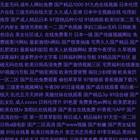
无套无码
成年人网站免费
国产精品1000
91九色在线视频
日本伦理
片在线
三级无码在线天堂
久久成人亚洲
日本中文视频在线
伦理剧
推荐
国产成人精品日本
97甜桃品种介绍
91插插插
欧美SE第二页
毛
片内射女
激情另类欧美一二
国产色视频
孕妇三级av无码
日韩欧美
色综合
美女社区成人
在线免费看片
日本一级
国产传媒视频网站
免
费观看污网站
最新激情h网站
国产喷浆抽搐
宅男久久国产精品
国产
乱肥老妇
最新福利影院
欧美人妖视频网站
窝窝午夜理论
久草视频
深夜福利
波多野步中文字幕
日韩福利网址导航
91精品国产社区
超
碰无码在线
欧美日韩高清免费
国产激情视频三区
宅男福利在线播放
91视频污导航
国产啪亚洲国
欧美性爱密臀
疯狂少妇喷潮
欧美肏屄
一区二区
国产乱伦免费观看
偷拍草草草
97狠狠插
香蕉视频下载污
版
三级黄色视频网址
午夜99
91日逼视频
国产成在线观看
萌白酱一
线天
乱伦五月天婷婷
美腿丝袜在线观看
国产精品3p
91综合碰
国产
乱女乱
成人xxxxx
日韩伦理片
91色爱
免费黄色av网址
欧美肥老妇
欧美在线tv
加勒比在线视屏
国产美女在线免费
91香蕉污APP
国产
高清自拍一区
第一页草草影院
韩日成人
精品福利
91天堂一区二区
日韩a级电影
国产二区高清
国产www视频
国产粉嫩
国产男女猛视
频
91社在线看
欧美日韩黄色片
变态另态另类2
91李宗精品
黑丝袜
自慰喷水
乱伦五月
国产无码网站
三级无毒免费
青青草51
91丝袜在