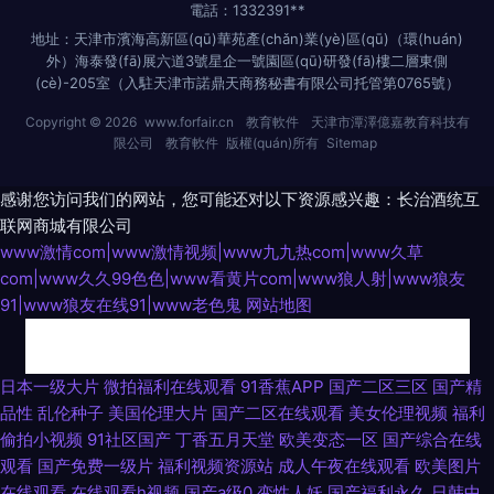
電話：1332391**
地址：天津市濱海高新區(qū)華苑產(chǎn)業(yè)區(qū)（環(huán)
外）海泰發(fā)展六道3號星企一號園區(qū)研發(fā)樓二層東側
(cè)-205室（入駐天津市諾鼎天商務秘書有限公司托管第0765號）
Copyright © 2026
www.forfair.cn
教育軟件
天津市潭澤億嘉教育科技有
限公司
教育軟件
版權(quán)所有
Sitemap
感谢您访问我们的网站，您可能还对以下资源感兴趣：长治酒统互
联网商城有限公司
www激情com|www激情视频|www九九热com|www久草
com|www久久99色色|www看黄片com|www狼人射|www狼友
91|www狼友在线91|www老色鬼
网站地图
91热自拍视频网站 首页大香蕉 91青椒草莓 91色人妻 欧美色图色导航 日韩风
日本一级大片
微拍福利在线观看
91香蕉APP
国产二区三区
国产精
品性
乱伦种子
美国伦理大片
国产二区在线观看
美女伦理视频
福利
狂性爱 色婷婷日韩av电影 亚洲日韩国产精品无 91肏逼 91精品福利入口 99
偷拍小视频
91社区国产
丁香五月天堂
欧美变态一区
国产综合在线
观看
国产免费一级片
福利视频资源站
成人午夜在线观看
欧美图片
久久国产精品系列 东京热九九精品 九色91熟女 欧美成久久 色呦呦网站入口
在线观看
在线观看h视频
国产a级0
变性人妖
国产福利永久
日韩中