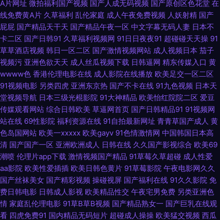
A片网址
微拍福利国产视频
国产人成无码视频
国产原创区色花堂
在
线免费黄A片
久草福利
乱伦家庭
成人午夜免费视频
人妖射精
国产
午夜诱惑av 91大神视频在线播放 91青娱乐在线国产 东京热家庭伦理片 欧美
屁屁
国产精品天干天
国产精品午夜一区
中文字幕无码人妻
日本不
卡二区
国产日韩91
久草福利视频网
91日日夜夜91
超碰碰天天操
91
国产成人 青青草福利视频 色老大网站在线观看 五月天婷婷全黄网站 91肥BB
草草酒店视频
韩日一区二区
国产激情视频网站
成人视频日本
茄子
视频污
亚洲色欲天天
成人丝瓜视频下载
日韩逼网
精东传媒入口
黄
导航在线 91视频第二页 豆花精品视频 国产精品内射 五月情婷婷最新地址 东
wwww色
香港伦理电影在线
成人影院在线播放
欧美足交一区二区
91视频电影
另类四虎
亚洲东京热
国产不卡在线
91九色视频
日本天
京热福利电影在线 91精品手机 天天综合射天天 超碰97人人超 亚洲淫爱网 欧
堂视频导航
日本三级光棍影院
91大神精品
欧美怡红院院二区
爱豆
传媒观看网站
综合日韩欧美
草逼网首页
国产日韩精品91
91视频网
美高清专区 91香蕉二区 日韩激情网页 91资源公开在线 少妇一线天 国产香蕉
站在线
69性影院
福利资源在线
91自拍最新网址
青青草国产成人
黄
色岛国网站
欧美一xxxxx
欧美gayv
91色情激情网
中国韩国日本高
97 91一起c 婷婷色播亚洲综合色播 国产精品草草草草 91猫先生在线观看 无
清
国产国产一区
亚洲欧洲成人
日韩在线
久久国产影视综合
欧美69
潮喷
伦理片app下载
激情视频国产精品
91草莓久草超碰
成人性爱
码人妻2p 精品人妻乱码一区二区 91在线大香脚 亚洲日韩国产精 黄色苍库 91
aa影院
欧美性爱插插
欧美日韩色黄片
91草莓影院
午夜电影网久久
国产丝袜美女
国产精彩视频
操碰视屏
国产福利在线
91久久影院
免
费日韩电影
日韩成人影视
欧美精品性交
午夜宅男免费
另类亚洲色
五月天激情性爱 亚洲成人黄色在线网站 色情仓库 国产影院在线观看 91看片
情
家庭乱伦理电影
91草B草B视频
国产精品熟女一
国产巨乳在线观
看
四虎免费91
国内精品无码短片
超碰成人操操
欧美猛交视频
西瓜
成人免费在线 色婷婷五月影音先锋 欧美性极品伪娘 91支持视频免费观看 日