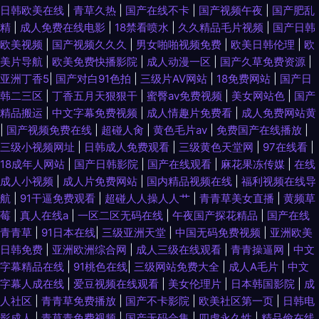
日韩欧美在线
|
青草久热
|
国产在线不卡
|
国产视频午夜
|
国产肥乱
精
|
成人免费在线电影
|
18禁看喷水
|
久久精品毛片视频
|
国产日韩
欧美视频
|
国产视频久久久
|
男女啪啪视频免费
|
欧美日韩伦理
|
欧
美片导航
|
欧美免费快播影院
|
成人动漫一区
|
国产久草免费资源
|
亚洲丁香5
|
国产对白91色拍
|
三级片AV网站
|
18免费网站
|
国产日
韩二三区
|
丁香五月天狠狠干
|
蜜臀av免费视频
|
美女网站色
|
国产
精品搬运
|
中文字幕免费视频
|
成人情趣片免费看
|
成人免费网站黄
|
国产视频免费在线
|
超碰人肏
|
黄色毛片av
|
免费国产在线播放
|
三级小视频网址
|
日韩成人免费观看
|
三级黄色天堂网
|
97在线看
|
18成年人网站
|
国产日韩影院
|
国产在线观看
|
麻花果冻传媒
|
在线
成人小视频
|
成人片免费网站
|
国内精品视频在线
|
福利视频在线导
航
|
91干逼免费观看
|
超碰人人操人人艹
|
青青草美女直播
|
黄频草
莓
|
真人在线a
|
一区二区无码在线
|
午夜国产探花精品
|
国产在线
青青草
|
91日本在线
|
三级亚洲天堂
|
中国无码免费视频
|
亚洲欧美
日韩免费
|
亚洲欧洲综合网
|
成人三级在线观看
|
青青操逼网
|
中文
字幕精品在线
|
91桃色在线
|
三级网站免费大全
|
成人A毛片
|
中文
字幕人成在线
|
爱豆视频在线观看
|
美女伦理片
|
日本韩国影院
|
成
人社区
|
青青草免费播放
|
国产不卡影院
|
欧美社区第一页
|
日韩电
影成人
|
青草青免费视频
|
国产无码合集
|
四虎永久性
|
精品偷在线