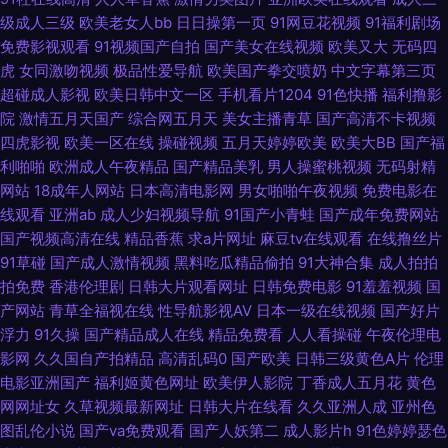
级成人三级
欧美老女人bb
日日操第一页
91网豆花视频
91福利剧场
色国产夫妻九色 青青草一起艹 五月丁香影视 一本色道婷婷久久 91国产福利
免费影视观看
91视频国产自拍
国产美女在线视频
欧美又大
无码四
虎
女同激吻视频
极品性爱导航
欧美国产拳交喷奶
中文字幕第三页
超碰成人影视
欧美日韩中文一区
手机看片1204
91色快播
福利撸影
91亚洲国产 www五月婷婷 福利国产三级av 激情婷婷激情 日韩欧美v 影视先
院
激情五月天国产
综合网五月天
美女主播青草
国产高清不卡视频
四虎影视
欧美一区在线
操碰视频
五月天婷婷欧美
欧美大BB
国产福
锋人妻 91视频久久 超碰内射网站 国产91系列在线播放 精品国精品国产自 男
利啪啪
欧洲成人午夜精品
国产精品美乳
男人操蜜桃视频
无码射精
网站
18成年人网站
日本高清电影网
男女啪啪午夜视频
免费电影在
人天堂色色网 日韩超碰手机福利 五月天婷婷欧美九区 91免费视频版 成人91
线观看
亚洲ab
成人少妇视频导航
91国产小青蛙
国产成年免费网站
国产视频高清在线
精品香蕉
求a片网址
麻豆tv在线观看
在线撸丝片
蜜臀 久久精品91 91永久免费看视频 人妻午夜天堂 亚洲人在线 91成人18禁
91草碰
国产成人激情视频
黑料吃瓜精品偷拍
91大神合集
成人拍拍
拍免费
香港伦理剧
日韩大片观看网址
日韩免费电影
91羞羞视频
国
91麻豆视频秘密入口 豆花黑料成人 老司机在线青青草 深爱激情婷婷五月天
产网站
青草全福视在线
性导航影视AV
日本一级在线视频
国产好片
浮力
91久操
国产精品成人在线
精品免费看
人人看操碰
午夜伦理电
国产美女精品久久中文 四虎成人影视大全 伊人东京热男人 久草免费欧美 欧
影网
久久国自产拍精品
高清乱码0
国产欧美
日韩三级黄色A片
伦理
电影亚洲国产
福利姬黄色网址
欧美伊人影院
丁香成人五月花
黄色
美精品18 五月婷婷激情网 91鲁视频 91资源超碰总站 成人看片339CC 九色
网网址女
久草视频最新网址
日韩大片在线看
久久亚洲人成
亚州色
图乱伦小说
国产va免费观看
国产人妖第二
成人影片h
91色婷婷瑟色
骚屄91 欧美日韩热久久 色综合国产成人 国内经典av 超碰东京人人 www91