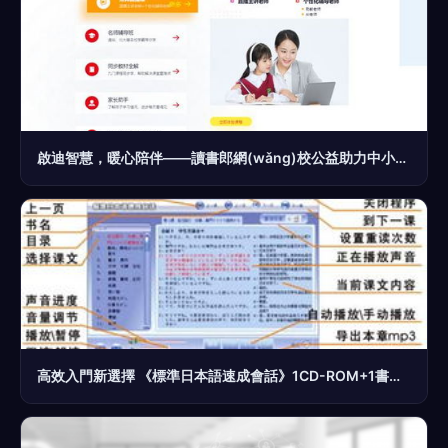
啟迪智慧，暖心陪伴——讀書郎網(wǎng)校公益助力中小學生走好人生第一步
高效入門新選擇 《標準日本語速成會話》1CD-ROM+1書僅售15元