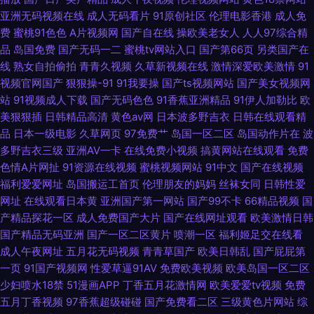
亚洲无码视频在线
成人无码看片
91原创社区
伦理电影香港
成人免
费
蜜桃91色色
A片视频网
国产自在线
操欧美老女人
人人97综合精
频婷婷 AV激情综合网 九九精品免费视频 手机一级h迷奸系列 91黑丝在线观
品
岛国免费
国产无码一二
蜜桃tv网站入口
国产第66页
另类国产在
线
熟女自拍偷拍
青青久视频
久草新视频在线
激情深爱欧美激情
91
看 av成人导航影院 韩国伦理天堂电影院 日本阿v中文字幕 影视先锋高加勒
视频官网国产
狠狠操-91
91我要操
国产ts视频网站
国产美女视频网
站
91视频成人下载
国产无码色色
91香蕉亚洲精品
91伊人加勒比
欧
比av 91视频家庭 大香蕉肏你 久久国产秒 日黄页网韩 91传媒新数字化 91自
美狠狠插
日韩精品高清
黄色av网
日本波多野吉衣
日韩在线观看精
品
日本一级电影
久草网页
97免费艹
岛国一区二区
岛国动作片在
波
摸 欧美性爱1区2区 51社区免费国产 97午夜精品福利影院 久操久热 色噜噜狠
多野吉衣三级
亚洲AV一卡
在线免费小视频
搞黄网站在线观看
免费
色情A片网扯
91资源在线视频
蜜桃视频网站
91中文
国产在线视频
狠一二区三区 91V在线 ts赵恩静在线 丝袜人妻中出 欧美十二区 老湿机欧美
福利爱爱网址
岛国搬运工首页
伦理朋友的妈妈
丝袜女同
日韩性爱
网址
在线观看日本黄
亚洲国产第一网站
国产99不卡
66精品视频
国
视频 东方AV东方在线 日韩另类九区 91n在线网页免费 五月天激情深爱网 AV
产精品探花一区
成人免费国产大片
国产在线网址观看
欧美激情日韩
国产精品无码亚洲
国产一区二区黄片
喷潮一区
福利姬足交在线看
片区
成人午夜网址
五月花无码视频
青青草国产
欧美日韩乱
国产屁屁第
一页
91国产视频网
性爱草逼91AV
免费欧美视频
欧美岛国一区二区
少妇喷水18禁
51漫画APP
丁香五月花激情网
欧美爱爱tv视频
免费
五月丁香视频
97香蕉超级碰碰
国产免费看二区
三级黄色片网站
综