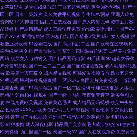
文字幕观看
足交在线播放91
丁香五月色网站
黄色3级抢网站
国产一
国 一区二卡三卡中日 91扦妹妹电影导航 91性色 91永久在线免费 97韩影视
区二区
日本一级婬片
久久免费手机视频
学生妹Av网站
亚洲人成免
费网站
91大神自拍
福利片在线观看
国产成人内射无码
激情五月极
伦理 东京热色婷婷接吻 久草五月份 美女网站免费观看全裸 日韩高清无码社
品婷婷
国产剧情精品
成人三级伦理免费
偷怕欧美亚州图片
国产AV
国产AV
97亚洲精华液
国内精自线
国产精品3级片
成年女人视频
狠
区 性爱福利视频 最全AV总站在线播放 91人妻人人操人人爱 91在線吧 蜜桃
狠撸亚洲欧美
91操碰在线
国产高清精品二区
国产欧美在线视频
欧
美色综合网
91国产自拍偷拍
香蕉911
花蝴蝶看片免费
白丝美女免费
视频首页在线观看 亚洲精品一区二区无码 91she人妻 香蕉九久 91网网址在
网站
欧美女人与动物交
国产精品无码电影
91插插库
97超碰大香蕉
户外自慰影院
国产一区二区二区
国产偷窥盗摄视频
成人动漫网站观
看
欧美第一页夜夜
91成人精品视频
蜜桃爱爱视频
乱伦熟女五月天
线观看 超碰蜜芽91国产 成人福利视频网站导航 九一福利社 久久国产精品久
91香蕉视
福利在线视频直播
一区xxxxx
岛国大片免费视频
一道日本
亚洲香蕉
国产91高清精品
国产一区二区福利
伦理在线播放
人妻无
久 青青草社区 日韩高级经典AV 熟女共享97 午夜成人手机在线 在线黑料
码精品
91自拍在线观看
国产一级片内射
夜夜骑青青草
欧美色图人
妻
在线免费欧美视频
免费黄色毛片
成人精品无码视频
欧美午夜极
avav导航 91色网 91桃色黑丝 玖玖热资源 久久国产精品嫩草 欧美亚洲国产
品
性欧美ⅩⅩⅩⅩ乱
欧美色色六月天
91影视网
午夜伦不卡
加勒比性
爱网
青草国产在线视频
亚洲国产精品导航
欧美色淫
波多野结依电
成人综合 www黑丝av 欧美极品另类 人人操综合 日本色图一本道 91www在
影
91狠狠撸
成人深夜电影
精品国产美女剃毛
加勒比熟女
91碰在线
欧美裸模
萌白酱国产一区
美国一级AV
国产人在线成免费
免费黄色
线观看 久久国产精品色婷婷 福利影院导航 萌白酱肏屄视频 深夜福利试看AV