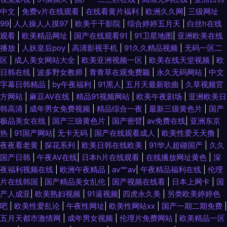
中文
|
免费v片在线观看
|
在线看黄片福利
|
欧洲久久网
|
三级网址
99
|
人人操人人摸97
|
欧美干干影院
|
综合婷婷五月天
|
白丝h在线
观看
|
欧美精品网址
|
国产在线观看91
|
91卫星地图
|
亚洲欧美在线
播放
|
人妖皇后poy
|
高清影视手机
|
91久久精品视频
|
无码一区二
区
|
成人美女网站大全
|
欧美亚洲视频一区
|
欧美在线天堂视频
|
欧
日韩在线
|
波多野女教师
|
青青草在观免费颖
|
永久无码网站
|
中文
字幕日韩精品
|
by午夜福利
|
91黑人
|
五月天最新歌曲
|
久草视频官
方网站
|
麻豆AⅤ在线
|
精品91视频网站
|
欧美午夜剧场
|
亚洲欧美日
韩高清
|
成年男女免费视频
|
精品综合一夜
|
最新三级黄色片
|
国产
极品美女在线
|
国产三级黄色片
|
国产密臂
|
av免费在线
|
亚洲东京
热
|
91国产网站
|
无卡无码
|
国产在线观看成人
|
欧美性爱天天撸
|
夜夜看老黄
|
探花系列
|
欧美日韩在线欧美
|
91华人超碰国产
|
久久
国产日韩
|
午夜AV在线
|
日本h片在线观看
|
在线播放网址黄色
|
深
夜福利视频在线
|
欧洲午夜精品
|
av艹av
|
午夜精品福利在线
|
伦理
片在线韩国
|
国产精品美女乱伦
|
国产视频在线看
|
日本上网卡
|
国
产人成亚
|
欧美熟妇视频
|
91逼视频
|
四虎永久美
|
另类欧美婷婷色
吧
|
欧美性爱乱论
|
午夜性网址
|
欧美性网站xx
|
国产一期二期免费
|
五月天都市激情网
|
成年男女视频
|
伦理片免费网站
|
欧美精品一区