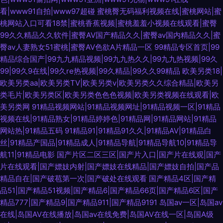
看|www91自拍|www97超碰
蜜桃臀无码福利视频在线|蜜桃网站|蜜
桃网站入口可看18禁|蜜桃香蕉视频|蜜桃羞羞小视频在线观看|蜜臀
99久久精品久久软件|蜜臀AV国产精品久久|蜜臀av国内精品久久|蜜
臀av人妻熟女51蜜桃|蜜臀AV色欲A片精品一区
99精品专区首页|99
精品综合国产|99九九精品视频|99九九热久久|99九九热视频|99久
99|99久9在线|99久re热视频|99久精品|99久久99精品
欧美另类18|
欧美另类aa|欧美另类TV|欧美另类v|欧美另类久久综合精品|欧美另
类毛片|欧美另类区|欧美另类色色色视频|欧美另类视频在线观看|欧
美另类网
91精品视频网站|91精品视频网址|91精品视频一区|91精品
视频在线|91精品熟女|91精品婷婷色|91精品网|91精品网站|91精品
网站热|91精品五码
91精品91|91精品91久久|91精品AV|91精品白
丝|91精品产国品|91精品成人|91精品导航|91精品导航10|91精品导
航11|91精品电影
国产片区二区三区|国产片入口|国产片在线观|国产
片在线观看|国产嫖妓内射|国产嫖妓在线精品|国产嫖妓自拍|国产品
精品自在|国产破苞第一次|国产破处在线观看
国产精品4区|国产精
品51|国产精品51视频|国产精品6|国产精品66页|国产精品6区|国产
精品777|国产精品9|国产精品911|国产精品9191
岛国av一区|岛国av
在线|岛国AV在线播放|岛国av在线免费|岛国AV在线一区|岛国A级