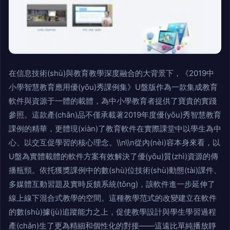
在信息技術(shù)與教育教學深度融合的大背景下，《2019中
小學智慧教育應用優(yōu)秀課例集》U盤版作為一款集成教育
軟件與資源于一體的載體，為中小學教育者提供了寶貴的實踐
參照。這款產(chǎn)品不僅承載著2019年度優(yōu)秀智慧教育
課例的精華，更體現(xiàn)了教育軟件在實際課堂中以學生為中
心、以交互促學習的核心理念。\\n\\n從內(nèi)容本身來看，以
U盤為實體載體的軟件方案有效解決了優(yōu)質(zhì)資源的傳
播瓶頸。依托獲獎課例中的數(shù)位技術(shù)動態(tài)課件、
多媒體互動習題及實時反饋系統(tǒng)，該軟件進一步延伸了
線上線下混合式教學的空間。這種教學范式的改變建立在軟件
的數(shù)據(jù)追蹤能力之上，促使教學設計與學生學習過程
產(chǎn)生了更為精細和個性化的對接——這遠比單純播放靜