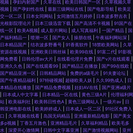
视频
|
孕妇内射国产
|
久草在线
|
欧美日韩国产一区
|
久草视频久草
视频
|
国产孕妇性在线
|
最新三级网站在线
|
国产电影导航
|
欧美足
交一区二区
|
日本女同网站
|
女同激情五月婷婷
|
日本波多野吉衣
|
光根影院理论片
|
日本三级迅雷下载
|
国产高清不卡视频
|
91国产在
线一区
|
欧美A视频
|
成人影片网站
|
成人写真福利
|
一国产精品
|
国
产福利精品一
|
喷潮一区
|
国产女人
|
操朋在线
|
午夜福利网站深
|
日本精品国产
|
结衣波多野番号
|
91香蕉软件
|
18禁欧美网站
|
久草
资源在线视频
|
亚洲欧美日韩丝袜
|
欧美99在线
|
91富二代
|
91影视
网免费看
|
日韩伦理av大片
|
在线看伦理片免费
|
国产v片在线观看
|
亚洲久久色
|
国产在线观看99
|
国产精品正在播放
|
国产99在线欧
|
国产精品亚洲一区
|
日韩精品网站
|
免费的a级毛片
|
91夫妻论坛
|
国产午夜精品福利
|
97特碰视频
|
超碰欧美人妖
|
久久99热成人
|
日
本精品在线播放
|
国产精品免费视频
|
妊妇AV在线
|
国产亚洲a级片
|
日本成人中文字幕
|
日本精品一区在线
|
黄色三级A片
|
伦理福利网
站
|
欧美福利社
|
欧美韩日性色A
|
黄色三级网站人
|
一级片av
|
日
韩亚洲电影在线
|
欧美婷婷成人
|
日本成人一区二区
|
91社区免费入
口
|
久草视频在线看
|
岛国无码精品
|
亚洲最新精品电影
|
国产美女
多p视频
|
丁香五月激色
|
亚洲精品毛片
|
久草福利精品
|
欧美毛多
水
|
深爱开心激情网
|
日韩中文字幕亚洲
|
国产激情视频网站
|
亚州