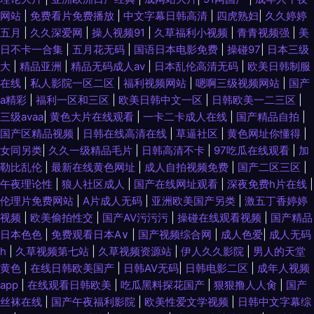
网站
|
免费看片免费播放
|
中文字幕日韩高清
|
四虎熟妇
|
久久婷婷
五月
|
久久深爱网
|
操人视频91
|
久草福利小视频
|
青青视频强
|
美
日不卡一合集
|
五月花无码
|
国语日本电影免费
|
操碰97
|
日本三级
大
|
精品亚洲
|
精品无码成人av
|
日本乱伦高清无码
|
欧美日韩制服
在线
|
私人影院一区二区
|
福利视频网站
|
嗯啊三级视频网站
|
国产
a精彩
|
福利一区和三区
|
欧美日韩中文一区
|
日韩欧美一二三区
|
三级avaa
|
黄色大片在线观看
|
一卡二卡成人在线
|
国产精品自拍
|
国产区精品视频
|
日韩在线高清在线
|
草逼社区
|
黄色网址你懂得
|
女同另类
|
久久一级精品毛片
|
日韩高清不卡
|
97吃瓜在线观看
|
加
勒比乱伦
|
最新在线黄色网址
|
成人自拍视频免费
|
国产二区三区
|
午夜理论性
|
狼人社区成人
|
国产在线网址观看
|
深夜免费h片在线
|
伦理片免费网站
|
A片成人无码
|
亚洲欧美国产另类
|
激五丁香婷婷
视频
|
欧美偷拍性交
|
国产AV污污污
|
操碰在线观看视频
|
国产精品
日本色色
|
免费观看日本A∨
|
国产视频综合网
|
成人色爱
|
成人无码
h
|
久草视频第七站
|
久草视频资源站
|
伊人久久影院
|
男人的天堂
黄色
|
在线日韩欧美国产
|
日韩AV无码
|
日韩电影二区
|
成年人视频
app
|
在线观看日韩欧美
|
吃瓜黑料探花国产
|
狠狠撸人人肏
|
国产
丝袜在线
|
国产午夜福利影院
|
欧美性爱文学视频
|
日韩中文字幕综