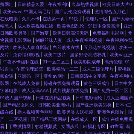
费网址
|
日韩精品久爱
|
午夜福利h
|
久草热线视频
|
欧美日韩大片0
|
欧美xww
|
中国无码毛片
|
国产乱伦免费观看
|
激情综合五月色
|
在线殴美
|
久久不卡
|
在线第一页
|
91快手
|
伦理片一区
|
国产人妻绿
帽黑人
|
成人欧美视频在线
|
欧美色图乱伦
|
91日本免费高清
|
亚洲
日韩欧美另类
|
国产嫩草
|
欧美日韩高清无码
|
免费福利电影网
|
尤
物视频电影网站
|
制服丝袜人妻
|
成人午夜福利视频
|
午夜福利在线
网站
|
欧美私人家庭影院
|
白丝喷水在线
|
五月花在线视频
|
欧美一
及片
|
免费福利影视
|
欧美二级片
|
波多野给我结衣乳
|
欧美va亚洲
|
午夜不卡福利在线
|
91一区二区三
|
欧美影院成年
|
高清伦理
|
91
啦自拍
|
午夜伦理影院
|
欧美精品一二三
|
成人三级伦理片
|
蜜桃视
频肏逼
|
亚洲码一区
|
亚州av网址
|
日韩高清中文字幕
|
午夜福利电
影网
|
在线成人免费
|
操碰在线免费观看
|
黄色三级成年
|
日本中文
字幕电影
|
成人无码AAA
|
黄片视频在线免费
|
国产免费一区二区
|
91成人国产视频
|
日本在线精品视频
|
日韩电影理论
|
成人亚洲国产
|
国产精品女同久
|
日韩欧美亚洲v片
|
国产亚洲欧美另类
|
日本h三
级在线
|
操人视频黄色网址
|
欧美另类人妖视频
|
亚洲色色图片
|
国
产一二区视频
|
国产精品三级网站
|
在线成人一区
|
成年在线免费观
看
|
丁香激情网
|
射精视频黄
|
女同步兵
|
91福利专区
|
91靠逼
|
新
视觉影视
|
91插插久
|
国产一二三区在线
|
高清无码在线
|
亚洲日韩