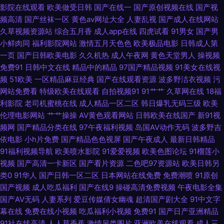
影院在线观看
欧美做受日韩
国产在线一
国产原创视频在线
国产视
频高清
国产丝袜一区
黄色av网址大全
人妻乱视
国产成人在线网站
韩成人黄色网址 婷婷超碰 久久97 91九色性爱 日韩色情 av怡红院 影音先锋
久草视频资源站
综合五月香
成人app在线
四虎试看
91男女
国产男
小鲜肉同
福利影院网站
激情五月天色色
欧美极品电影
日韩成人第
日韩资源网 欧美日韩黄色一区二 海角在线成人 91美女内射网站 欧美精品7
一页
国产日韩欧美电影
久久机热
成人午夜网
黄色天堂男人
操视频
免费91
日韩中文在线
精品中的精品
97国产精品视频
91美女在线视
页 91人妻人精人人操 日韩啪啪啪在线 岛国成人在线不卡 91福利射视频 婷婷
频
51欧美
一区精品麻豆经典
国产在线观看资源
波多野洁衣视频
污
网站免费看
特级欧美在线观看
自拍视频91
91艹艹
久草网在线
18福
丁香先锋 国产精品久久情 91jk红杏 久久青青草操比较换 国产精品久久超碰
利影院
老司机蜜桃在线
成人精品一区二区
韩日爆乳无码三级
欧美
伦理电影网站
艹艹操操
AV黄色观看网站
日韩欧美在线国产
新91视
91色超碰香蕉 日韩中文字幕 福利精品国产精品 AV倫理巨乳性爱 91xxcc免费
频网
国产精品分类在线
97午夜福利视频
岛国AV动作无码
波多野吉
依电影
小h片免费
国产精品色色视屏
国产午夜成人
最新日韩精品
网站入口 日韩色情妈妈 九草免费在线 91秒拍视频福利 先锋影音AV资源网站
91福利视频导航
欧美喷水影院
91爱爱视频
欧美色图论坛
91榴莲小
视频
国产高清一卡新区
国产看片资源
二色吧97资源站
欧美日韩另
欧美日色网 成人ss网站 在线播放的AV网站 国产ts人妖在线播放 五月丁香插
类0
91华人
国产日韩一区二区
日本网站在线免费
免费潮喷
91原创
国产视频
成人吃瓜福利
国产在线9
操碰高清免费视频
午夜电影全集
b 在线视频传媒 91熊猫传媒 丁香亚洲色五月 久久国产精选久久 91国产视频
国产AV无码
人妻系列
爱豆传媒倩女幽魂
超清国产剧大全
91中文字
幕在线
免费在线小视频
吃瓜福利小视频
免费91
国产日产亚洲精品
91狠狠综合链 五月婷婷蜜桃在线 51视频在线观看国产 91人草 91制片aⅴ 九
91社在线高清
人人草香蕉
激情另类图片
亚洲欧美在线观看
成人三