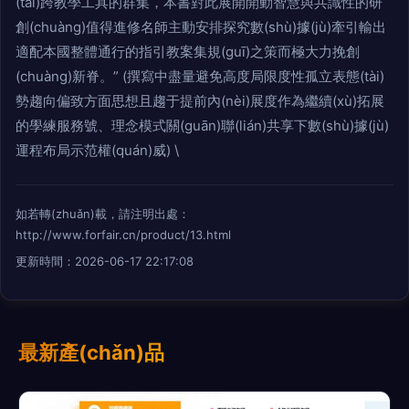
(tài)跨教學工具的群集，本書對此展開開動智慧與共識性的研
創(chuàng)值得進修名師主動安排探究數(shù)據(jù)牽引輸出
適配本國整體通行的指引教案集規(guī)之策而極大力挽創
(chuàng)新脊。” (撰寫中盡量避免高度局限度性孤立表態(tài)
勢趨向偏致方面思想且趨于提前內(nèi)展度作為繼續(xù)拓展
的學練服務號、理念模式關(guān)聯(lián)共享下數(shù)據(jù)
運程布局示范權(quán)威) \
如若轉(zhuǎn)載，請注明出處：
http://www.forfair.cn/product/13.html
更新時間：2026-06-17 22:17:08
最新產(chǎn)品