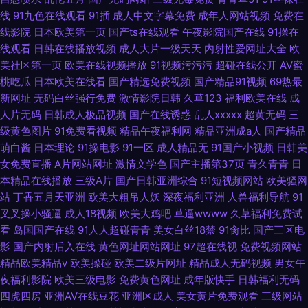
线
91九色在线观看
91插
成人中文字幕免费
成年人网站视频
免费在
线影院
日本欧美第一页
国产ts在线观看
午夜影院国产在线
91操在
线观看
日韩在线播放视频
成人大片一级天天
内射性爱网址大全
欧
美社区第一页
欧美在线视频播放
91视频污污污
超碰在线公开
AV蜜
桃吃瓜
日本欧美在线看
国产精选免费视频
国产精品91视频
69热最
新网址
无码白丝强行免费
激情影院日韩
久草123
福利欧美在线
成
人片无码
日韩成人极品视频
国产在线诱惑
乱人xxxxx
超黄无码
三
级黄色图片
91免费看视频
精品午夜福利网
精品亚洲成a人
国产精品
萌白酱
日本理论
91操电影
91一区
成人精品无
91国产小视频
日韩美
女免费直播
A片网站网址
激情文学色
国产主播第37页
青久青青
日
本精品在线播放
三级A片
国产日韩亚洲综合
91短视频网站
欧美骚网
站
丁香五月天亚洲
欧美大粗吊人妖
深夜福利亚洲
人兽福利导航
91
叉叉操小骚逼
成人18视频
欧美大鸡吧
草逼wwww
久草福利免费试
看
岛国国产在线
91人人超碰青青
美女白丝18禁
91肏比
国产三区电
影
国产内射后入在线
黄色网址网站网址
97超在线视
免费视频网站
精品欧美精品v
欧美操碰
欧美二级片网址
精品成人无码视频
男女午
夜福利影院
欧美三级电影
免费黄色网址
成年版快手
日韩福利无码
四虎四房
亚洲AV在线豆花
亚洲区成人
美女黄片免费观看
三级网站