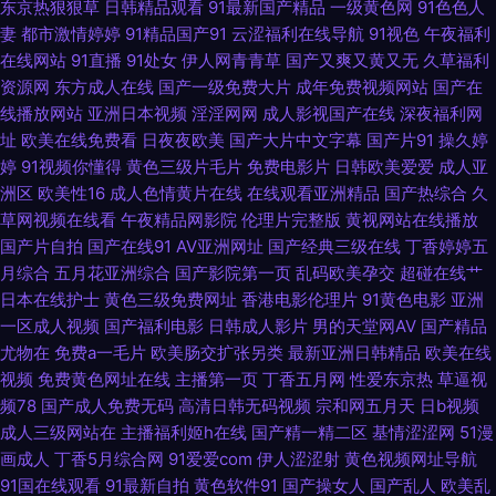
东京热狠狠草
日韩精品观看
91最新国产精品
一级黄色网
91色色人
妻
都市激情婷婷
91精品国产91
云涩福利在线导航
91视色
午夜福利
牛cw 日韩免看一级a 91超碰在线大神 91人妻性爱超碰 www日本永久 黑马
在线网站
91直播
91处女
伊人网青青草
国产又爽又黄又无
久草福利
资源网
东方成人在线
国产一级免费大片
成年免费视频网站
国产在
性交影院 免费一级a黄 日韩免看一级a 先锋影视资源Va 男人的天堂黄色A片
线播放网站
亚洲日本视频
淫淫网网
成人影视国产在线
深夜福利网
址
欧美在线免费看
日夜夜欧美
国产大片中文字幕
国产片91
操久婷
亚洲BBw内射 91蜜臀人妻 92伪娘黑料网 大香蕉精品伊人 黄色看片 欧美a在
婷
91视频你懂得
黄色三级片毛片
免费电影片
日韩欧美爱爱
成人亚
洲区
欧美性16
成人色情黄片在线
在线观看亚洲精品
国产热综合
久
色欧美影网站 免费性爱 香蕉AV国产 91九色蝌蚪中文 草莓视频导航 密臀tv91
草网视频在线看
午夜精品网影院
伦理片完整版
黄视网站在线播放
国产片自拍
国产在线91
AV亚洲网址
国产经典三级在线
丁香婷婷五
月综合
五月花亚洲综合
国产影院第一页
乱码欧美孕交
超碰在线艹
涩婷婷在线 影音先锋av资源色图 91啦中文字幕 91足交在线 豆花在线入口永
日本在线护士
黄色三级免费网址
香港电影伦理片
91黄色电影
亚洲
一区成人视频
国产福利电影
日韩成人影片
男的天堂网AV
国产精品
久 青青草av 亚洲日韩肏屄视频 91高清免费视频 97人妻观看 豆花成人网站
尤物在
免费a一毛片
欧美肠交扩张另类
最新亚洲日韩精品
欧美在线
视频
免费黄色网址在线
主播第一页
丁香五月网
性爱东京热
草逼视
在线观看 免费的在线电影午夜 婷婷色社区 中文欧美日韩在线 成人小视频资
频78
国产成人免费无码
高清日韩无码视频
宗和网五月天
日b视频
成人三级网站在
主播福利姬h在线
国产精一精二区
基情涩涩网
51漫
源库 男人的资源站 午夜成人区在线 久艹网伊人 www蜜桃tv 91va人妻 91视
画成人
丁香5月综合网
91爱爱com
伊人涩涩射
黄色视频网址导航
91国在线观看
91最新自拍
黄色软件91
国产操女人
国产乱人
欧美乱
频丝袜制服国产高清 成人免费三级网址 精品少妇一区二区三区 91视频免费