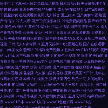
日本中文字幕一区
日韩免费精品视频
日本高清v
欧美日韩伦理午夜
91碰超免费
亚洲色图网站
精品欧美
成人AV在线观看
日本a级在线
干露脸熟女
在线观看黄色网
成人抖音
爰上碰91
国产美女91视频
国
产情侣片
97人人看
国产三级视频在线
91免费视频精品
国产精品另
类
黄色AV网站人
黄色91福利社
污网址18禁
国产高清不卡二区
成人
午夜视频免费
欧美激情福利网
国产青青青草
91草逼视频
免费看片
日韩
午夜视频福利免费
国产嫩草视频在线
69叉叉叉
最新日本在线
视频
日韩成人a
青青操91
五月天婷婷
91短视频在线
国产在线观看
的
白丝美女自慰网站
91福利免费视频
加勒比91AV
91在线观看
黄网
站av在线
国产视频
狠狠擼狠狠擼
91桃色小视频
91激情
91干啪啪
青
青操青青干
主播诱惑无码专区
欧美视频电影
91播放
麻豆桃色网站
亚洲欧美国产另类
欧美伦理另类
国产刺激对白
在线观看91精品
欧
美成年视频
操碰操揉
成人微拍福利导航
亚洲欧美国产日韩
成年在
线观看免费
岛国精品在线播放
狠狠撸第四色
欧美一页
女同电影在
线观看
91网国产尤物在
毛片网站黄色
狼人三级片
高清男同
国产日
韩伦理淫
成年免费视频
亚洲欧美中文视频
东京热亚洲色图
蜜桃成
人超碰网
91精品小视频
久草福利免费视影
五月天堂网
福利视频深
夜
www91日本|www91入口|www91色色资源|www91桃
色|www91偷拍网|www91亚洲|www91尤物|www91在线