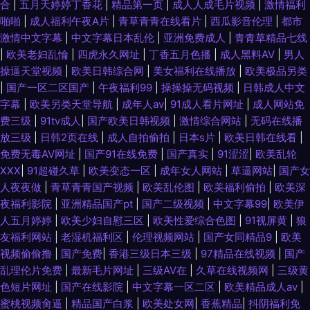
合
|
五月天婷婷丁香花
|
精品第一页
|
成人人成毛片视频
|
激情福利
啪啪
|
成人福利午夜A片
|
青草青青在线看片
|
西瓜影音伦理
|
都市
激情中文字幕
|
中文字幕日本乱伦
|
亚洲免费成人
|
青青草精品七线
|
欧美老妇乱惀
|
四虎永久网址
|
丁香五月色播
|
成人黑料AV
|
男人
操逼天堂视频
|
欧美日韩综合网
|
美女福利在线播放
|
欧美极品另类
|
国产一区二区国产
|
午夜福利99
|
操操操无码视频
|
日韩成人中文
字幕
|
欧美另类天堂导航
|
成年人av
|
91成人看片网址
|
成人网站免
费三级
|
91tv成人
|
国产欧美日韩视频
|
激情综合网站
|
无码在线播
放三级
|
日韩2页在线
|
成人自拍偷拍
|
日本s片
|
欧美日韩在线看
|
免费无毒AV网址
|
国产91在线免费
|
国产真实
|
91涩涩
|
欧美乱轮
XXX
|
91超碰久草
|
欧美变态一区
|
成年女人网站
|
草逼网站
|
国产女
人夜夜做
|
青草青青国产视频
|
欧美乱伦图
|
欧美福利偷拍
|
欧美深
夜福利影院
|
亚洲精品国产pt
|
国产二级视频
|
中文字幕99
|
欧美伊
人五月婷婷
|
欧美少妇自慰三区
|
欧美性爱综合色图
|
91视屏黄
|
狼
友福利网站
|
老湿机福利区
|
伦理视频网站
|
国产女同精品9
|
欧美
视频偷偷撸
|
国产免费
|
香港三级日本三级
|
97精品在线视频
|
国产
乱理伦片免费
|
最新毛片网址
|
三级AV在
|
久草在线视频网
|
三级黄
色短片网址
|
国产在线影院
|
中文字幕一区二区
|
欧美精品成人av
|
蜜桃视频肏逼
|
精品国产白浆
|
欧美处女网
|
香蕉精品
|
抖阴福利免