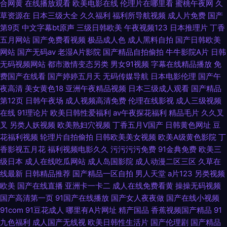
合网黄
在线播放观看
欧美电影在线
伦理片在哪里看
蜜桃午夜网
久
草资源在
日本三级大全
久久福利
福利所导航视频
成人片免费
国产
第9页
中文字幕bt原声
三级日韩欧美
午夜视频123
日本推理片
丁香
五月网站
国产免费看视频
极品成人色
成人黑料自拍
国产日韩欧美
网站
国产无码av
老湿A片影院
国产精品自拍偷拍
牛牛影院A片
日韩
无码视频网站
都市激情变态另类
男女91视频
字幕在线精品播放
免
费国产在线看
国产婷婷五月天
无码传媒导航
日本电影伦理
国产午
夜高清
美女黄色18
亚洲午夜精品视频
日本三级成人观看
国产精品
第12页
日韩午夜场
成人视频高清免费
伦理在线影视
成人三级视频
在线
91理论片
欧美日韩性爱福利
av午夜探花福利
精品毛片
久久叉
叉
另类人妖视频
欧美熟妇穴视频
丁香五月V国产
日韩黄色网址
豆
花福利视频
轮理片自拍偷拍
日韩欧美美女视频
欧美A级黄色影院
丁
香影视五月花
福利视频电影久久
污污污污免费
91金典免费
欧美三
级日本
成人在线吃瓜网站
成人岛国影院
成人动漫二区三区
久草在
线最新
日韩精品推荐
国产精品一区自拍
男人天堂
a片123
另类视频
欧美
国产在线直播
亚洲卡一卡二
成人在线免费看黄
操操无码视频
国产高清第一页
91国产在线播放
国产女人夜夜做
国产在线小视频
91com
91豆花成人
哪里有A片网址
精产国品
香蕉视频国产精品
91
九色福利
成人国产无线视
欧美日韩性生活片
国产伦理剧
国产精品