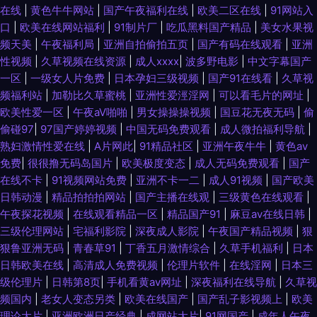
在线
|
黄色牛牛网站
|
国产午夜福利在线
|
欧美二区在线
|
91网站入
口
|
欧美在线网站福利
|
91制片厂
|
吃瓜黑料国产精品
|
美女水果视
频天美
|
午夜福利局
|
亚洲自拍偷拍五页
|
国产有码在线观看
|
亚洲
性视频
|
久草视频在线资源
|
成人xxxx
|
波多野电影
|
中文字幕国产
一区
|
一级女人片免费
|
日本孕妇三级视频
|
国产91在线看
|
久草视
频福利站
|
加勒比久草蜜桃
|
亚洲性爱涇淫网
|
可以看毛片的网址
|
欧美性爱一区
|
午夜aV啪啪
|
男女操操操视频
|
国豆花无夜无码
|
偷
偷碰97
|
97国产婷婷视频
|
中国无码免费观看
|
成人微拍福利导航
|
熟妇激情性爱在线
|
A片网此
|
91精品社区
|
亚洲午夜牛牛
|
黄色av
免费
|
很很撸无码岛国片
|
欧美极度变态
|
成人无码免费观看
|
国产
在线不卡
|
91视频网站免费
|
亚洲不卡一二
|
成人91视频
|
国产欧美
日韩动漫
|
精品拍拍拍网站
|
国产主播在线观
|
三级黄色在线观看
|
午夜探花视频
|
在线观看精品一区
|
精品国产91
|
麻豆av在线日韩
|
三级伦理网站
|
宅福利影院
|
深夜成人影院
|
午夜国产精品视频
|
狠
狠鲁亚洲无码
|
青春草91
|
丁香五月激情综合
|
久草手机福利
|
日本
日韩欧美在线
|
高清成人免费视频
|
伦理片软件
|
在线淫网
|
日本三
级伦理片
|
日韩第8页
|
手机看黄av网址
|
深夜福利在线导航
|
久草视
频国内
|
老女人变态另类
|
欧美在线国产
|
国产乱子影视频上
|
欧美
理论大片
|
亚洲欧洲日产经典
|
成网站大片
|
91网国产
|
成年人午夜