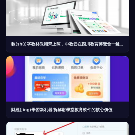
數(shù)字教材教輔齊上陣，中教云在四川教育博覽會一鍵直達智慧課堂
財經(jīng)學習新利器 拆解財學堂教育軟件的核心價值