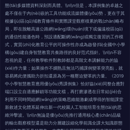
態(tài)多媒體資料深刻而具體。\\n\\n但是，本課例集的卓越之
處不僅在于內(nèi)嵌的工具功能或流媒體優(yōu)勢，更在于其
根據(jù)區(qū)域教育條件和實際課堂觀察積累的戰(zhàn)略布
局，即在脫離高速公路網(wǎng)環(huán)境下或偏遠校區(qū)
的通信性能遜色時，預設適配斷網(wǎng)或獨立復習的工作模
式，實質(zhì)化教育公平的可操作性亦成為啟發(fā)全國中小學
構(gòu)建自身智慧教育共奏路徑的良好范式指針。\\n\\n不容
忽視的是，任何教學軟件對教師都是高階文本講解能力的協
(xié)作力量；如果操作不嫻熟且無法巧捕課例變革突亮點，就
容易將此便攜助力折扣還原為另一種壓迫變革的力量。《2019
中小學智慧教育應用優(yōu)秀課例集》恰好協(xié)同整合應對
端口設立自適應解鎖等功能文檔，再打磨滲透在日常結(jié)合
利用不同時間組網(wǎng)的策略思維能激劇成學得的智能課堂
新敘述文化體系延伸出新一代校園人工智能培育生態(tài)的思
維沖擊波。\\n\\n無論是優(yōu)先推行通用核心產(chǎn)品級
的輸出觀察模型還是助力分層建設細化學前識全課大知識群態