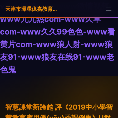
www激情com-www激情视频-
天津市潭澤億嘉教育科技有限公司
www九九热com-www久草
com-www久久99色色-www看
黄片com-www狼人射-www狼
友91-www狼友在线91-www老
色鬼
智慧課堂新跨越 評《2019中小學智
慧教育應用優(yōu)秀課例集》U盤