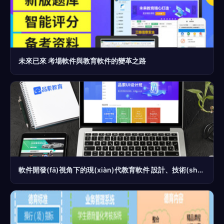
未來已來 考場軟件與教育軟件的變革之路
軟件開發(fā)視角下的現(xiàn)代教育軟件 設計、技術(shù)與發(fā)展趨勢