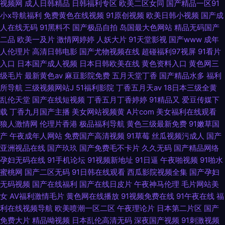
视频网
成人日韩精品
日韩福利专区
欧美二区女同
国产精品一区91
小x导航福利
免费黄色在线视频
91原创视频
欧美日韩小视频
国产成
人在线无码
91黑料不
国产极品自拍
岛国最大色网站
精品无码国产
二品
欧美一及片
激情网婷婷
人妖大片
91天堂影视
国产www
成年
人伦理片
高清日韩电影
国产尤物视频在线
超碰福利97视屏
91看片
入口
日本国产成人视频
日本日韩欧美在线
黄色资料入口
黄色网三
级毛片
最新黄色av
麻豆影院免费
五月天堂丁香
国产精品水多
福利
所导航
三级视频网站J
51福利影院
丁香五月天av
18日本三级全黄
乱伦天堂
国产在线短视频
丁香五月丁香婷婷
91精品又
爱豆传媒下
载
丁香九月国产主播
美女网站视频黄
A片com
美女福利在线观看
狼人激情网
伦理片香港
极品福利导航
黄色三级最新免费
91嫩草国
产
午夜成年人网站
免费国产高清视频
91草莓
丝瓜视频污成人
国产
亚洲视品在线
国产玖玖
国产免费毛不卡片
久久无码
国产精品网络
孕妇无码在线
91手机论坛
91视频新地址
91日逼
午夜啪视频
91啪水
蜜桃网
国产二区无码
91日韩在线观看
西瓜影院视频全集
国产孕妇
无码视频
国产在线福利
国产在线日皮片
午夜神马伦理
毛片网站美
女
AV福利激情毛片
黄色网在线播放
91视频免费在线
91午夜在线
福
利在线视频导航
欧美喷潮一区二区
午夜理论片
日本第二片区
国产
免费大片
精品呦视频
日本乱伦高清无码
深夜国产视频
91刺激视频